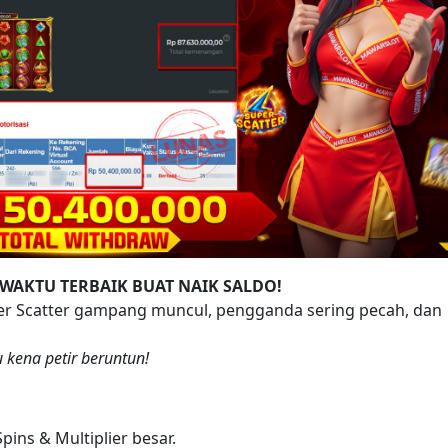
 WAKTU TERBAIK BUAT NAIK SALDO!
uper Scatter gampang muncul, pengganda sering pecah, dan
u kena petir beruntun!
pins & Multiplier besar.