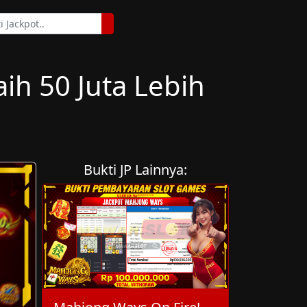
ih 50 Juta Lebih
Bukti JP Lainnya: