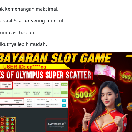
k kemenangan maksimal.
ik saat Scatter sering muncul.
umulasi hadiah.
rikutnya lebih mudah.