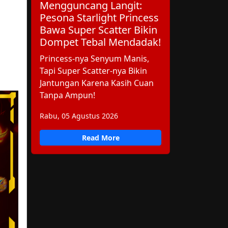
Mengguncang Langit:
Pesona Starlight Princess
Bawa Super Scatter Bikin
Dompet Tebal Mendadak!
Princess-nya Senyum Manis,
Tapi Super Scatter-nya Bikin
Jantungan Karena Kasih Cuan
Tanpa Ampun!
Rabu, 05 Agustus 2026
Read More