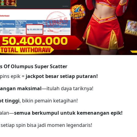
 Of Olumpus Super Scatter
Spins epik =
jackpot besar setiap putaran!
angan maksimal
—itulah daya tariknya!
t tinggi
, bikin pemain ketagihan!
 jalan—
semua berkumpul untuk kemenangan epik!
, setiap spin bisa jadi momen legendaris!