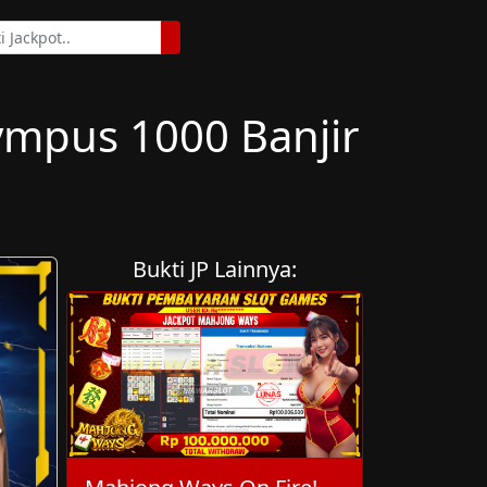
mpus 1000 Banjir
Bukti JP Lainnya: