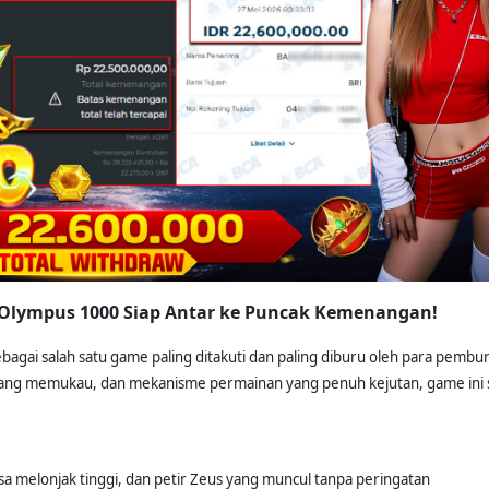
f Olympus 1000 Siap Antar ke Puncak Kemenangan!
agai salah satu game paling ditakuti dan paling diburu oleh para pembur
yang memukau, dan mekanisme permainan yang penuh kejutan, game ini s
sa melonjak tinggi
, dan
petir Zeus yang muncul tanpa peringatan