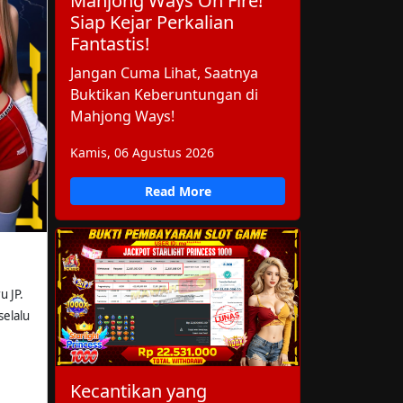
Mahjong Ways On Fire!
Siap Kejar Perkalian
Fantastis!
Jangan Cuma Lihat, Saatnya
Buktikan Keberuntungan di
Mahjong Ways!
Kamis, 06 Agustus 2026
Read More
u JP.
elalu
Kecantikan yang