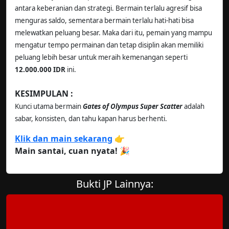
antara keberanian dan strategi. Bermain terlalu agresif bisa
menguras saldo, sementara bermain terlalu hati-hati bisa
melewatkan peluang besar. Maka dari itu, pemain yang mampu
mengatur tempo permainan dan tetap disiplin akan memiliki
peluang lebih besar untuk meraih kemenangan seperti
12.000.000 IDR
ini.
KESIMPULAN :
Kunci utama bermain
Gates of Olympus Super Scatter
adalah
sabar, konsisten, dan tahu kapan harus berhenti.
Klik dan main sekarang
👉
Main santai, cuan nyata! 🎉
Bukti JP Lainnya: