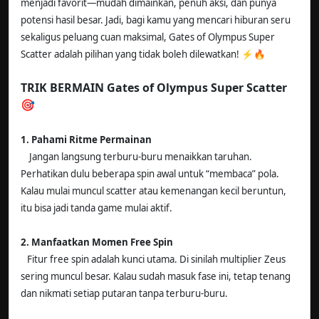
menjadi favorit—mudah dimainkan, penuh aksi, dan punya
potensi hasil besar. Jadi, bagi kamu yang mencari hiburan seru
sekaligus peluang cuan maksimal, Gates of Olympus Super
Scatter adalah pilihan yang tidak boleh dilewatkan! ⚡️🔥
TRIK BERMAIN
Gates of Olympus Super Scatter
🎯
1. Pahami Ritme Permainan
Jangan langsung terburu-buru menaikkan taruhan.
Perhatikan dulu beberapa spin awal untuk “membaca” pola.
Kalau mulai muncul scatter atau kemenangan kecil beruntun,
itu bisa jadi tanda game mulai aktif.
2. Manfaatkan Momen Free Spin
Fitur free spin adalah kunci utama. Di sinilah multiplier Zeus
sering muncul besar. Kalau sudah masuk fase ini, tetap tenang
dan nikmati setiap putaran tanpa terburu-buru.