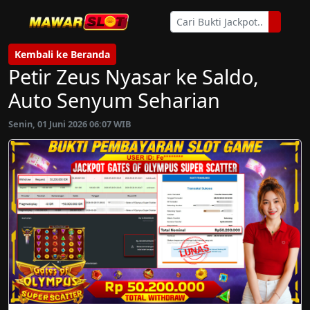
Kembali ke Beranda
Petir Zeus Nyasar ke Saldo,
Auto Senyum Seharian
Senin, 01 Juni 2026 06:07 WIB