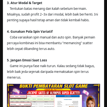
3. Atur Modal & Target
Tentukan batas menang dan kalah sebelum bermain.
Misalnya, sudah profit 2–3x dari modal, lebih baik berhenti. Ini
penting supaya hasil tetap aman dan tidak kembali habis.
4. Gunakan Pola Spin Variatif
Coba variasikan spin manual dan auto spin. Banyak pemain
percaya kombinasi ini bisa membantu “memancing” scatter
lebih cepat dibanding terus auto.
5. Jangan Emosi Saat Loss
Game ini punya fase naik-turun. Kalau sedang tidak bagus,
lebih baik jeda sejenak daripada memaksakan spin terus
menerus.