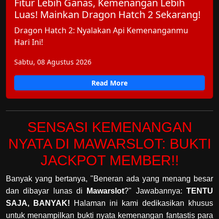
Fitur Lebih Ganas, Kemenangan Lebih
Luas! Mainkan Dragon Hatch 2 Sekarang!
Dragon Hatch 2: Nyalakan Api Kemenanganmu
Hari Ini!
Sabtu, 08 Agustus 2026
Read More
SENSASI KEMENANGAN
NYATA DI MAWARSLOT: BUKTI
JACKPOT MEMBER!!
Banyak yang bertanya, "Beneran ada yang menang besar
dan dibayar lunas di
Mawarslot
?" Jawabannya:
TENTU
SAJA, BANYAK!
Halaman ini kami dedikasikan khusus
untuk menampilkan bukti nyata kemenangan fantastis para