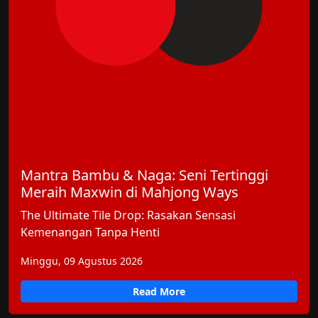
Mantra Bambu & Naga: Seni Tertinggi
Meraih Maxwin di Mahjong Ways
The Ultimate Tile Drop: Rasakan Sensasi
Kemenangan Tanpa Henti
Minggu, 09 Agustus 2026
Read More