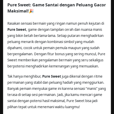
Pure Sweet: Game Santai dengan Peluang Gacor
Maksimal!
🎉
Rasakan sensasi bermain yang ringan namun penuh kejutan di
Pure Sweet
, game dengan tampilan cerah dan nuansa manis
yang bikin betah berlama-lama. Setiap putaran menghadirkan
peluang menarik dengan kombinasi simbol yang mudah
dipahami, cocok untuk pemain pemula maupun yang sudah
berpengalaman. Dengan fitur bonus yang sering muncul, Pure
Sweet memberikan pengalaman bermain yang seru sekaligus
berpotensi menghadirkan kemenangan yang memuaskan.
Tak hanya menghibur,
Pure Sweet
juga dikenal dengan ritme
permainan yang stabil dan peluang hadiah yang menggiurkan.
Banyak pemain menyukai game ini karena sensasi “manis” yang
terasa di setiap sesi permainan. Jadi, jika kamu mencari game
santai dengan potensi hasil maksimal, Pure Sweet bisa jadi
pilihan tepat untuk menemani waktu luangmu!