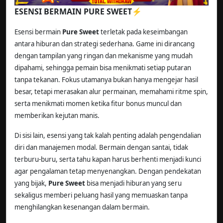
ESENSI BERMAIN PURE SWEET
⚡
Esensi bermain
Pure Sweet
terletak pada keseimbangan
antara hiburan dan strategi sederhana. Game ini dirancang
dengan tampilan yang ringan dan mekanisme yang mudah
dipahami, sehingga pemain bisa menikmati setiap putaran
tanpa tekanan. Fokus utamanya bukan hanya mengejar hasil
besar, tetapi merasakan alur permainan, memahami ritme spin,
serta menikmati momen ketika fitur bonus muncul dan
memberikan kejutan manis.
Di sisi lain, esensi yang tak kalah penting adalah pengendalian
diri dan manajemen modal. Bermain dengan santai, tidak
terburu-buru, serta tahu kapan harus berhenti menjadi kunci
agar pengalaman tetap menyenangkan. Dengan pendekatan
yang bijak,
Pure Sweet
bisa menjadi hiburan yang seru
sekaligus memberi peluang hasil yang memuaskan tanpa
menghilangkan kesenangan dalam bermain.