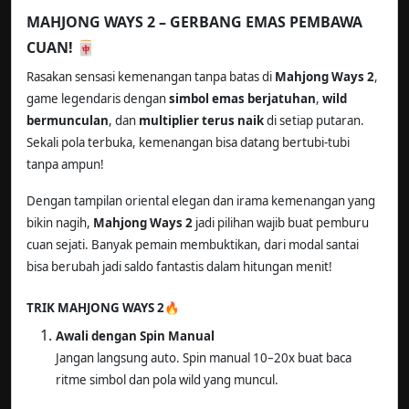
MAHJONG WAYS 2 – GERBANG EMAS PEMBAWA
CUAN!
🀄
Rasakan sensasi kemenangan tanpa batas di
Mahjong Ways 2
,
game legendaris dengan
simbol emas berjatuhan
,
wild
bermunculan
, dan
multiplier terus naik
di setiap putaran.
Sekali pola terbuka, kemenangan bisa datang bertubi-tubi
tanpa ampun!
Dengan tampilan oriental elegan dan irama kemenangan yang
bikin nagih,
Mahjong Ways 2
jadi pilihan wajib buat pemburu
cuan sejati. Banyak pemain membuktikan, dari modal santai
bisa berubah jadi saldo fantastis dalam hitungan menit!
TRIK MAHJONG WAYS 2🔥
Awali dengan Spin Manual
Jangan langsung auto. Spin manual 10–20x buat baca
ritme simbol dan pola wild yang muncul.