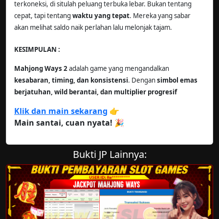
terkoneksi, di situlah peluang terbuka lebar. Bukan tentang
cepat, tapi tentang
waktu yang tepat
. Mereka yang sabar
akan melihat saldo naik perlahan lalu melonjak tajam.
KESIMPULAN :
Mahjong Ways 2
adalah game yang mengandalkan
kesabaran, timing, dan konsistensi
. Dengan
simbol emas
berjatuhan, wild berantai, dan multiplier progresif
Klik dan main sekarang
👉
Main santai, cuan nyata! 🎉
Bukti JP Lainnya: