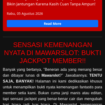
Bikin Jantungan Karena Kasih Cuan Tanpa Ampun!
Rabu, 05 Agustus 2026
Read More
SENSASI KEMENANGAN
NYATA DI MAWARSLOT: BUKTI
JACKPOT MEMBER!!
Banyak yang bertanya, "Beneran ada yang menang besar
dan dibayar lunas di
Mawarslot
?" Jawabannya:
TENTU
SAJA, BANYAK!
Halaman ini kami dedikasikan khusus
untuk menampilkan bukti nyata kemenangan fantastis para
member setia kami. Bukan cuma janji manis atau editan,
tapi sensasi jackpot yang benar-benar cair dan mengubah
hari biasa jadi luar biasa. Di Mawarslot, kemenangan