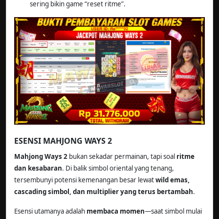
sering bikin game “reset ritme”.
ESENSI MAHJONG WAYS 2
Mahjong Ways 2
bukan sekadar permainan, tapi soal
ritme
dan kesabaran
. Di balik simbol oriental yang tenang,
tersembunyi potensi kemenangan besar lewat
wild emas,
cascading simbol, dan multiplier yang terus bertambah
.
Esensi utamanya adalah
membaca momen
—saat simbol mulai