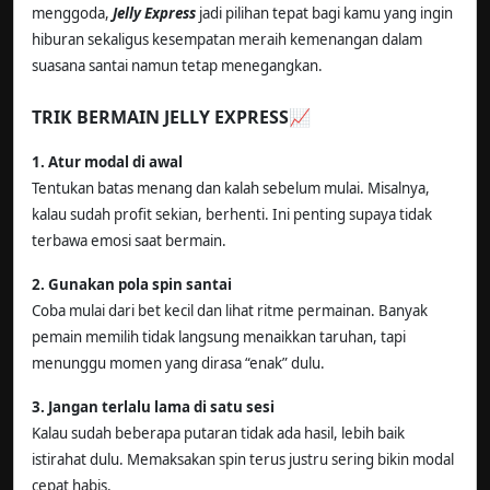
menggoda,
Jelly Express
jadi pilihan tepat bagi kamu yang ingin
hiburan sekaligus kesempatan meraih kemenangan dalam
suasana santai namun tetap menegangkan.
TRIK BERMAIN JELLY EXPRESS
📈
1. Atur modal di awal
Tentukan batas menang dan kalah sebelum mulai. Misalnya,
kalau sudah profit sekian, berhenti. Ini penting supaya tidak
terbawa emosi saat bermain.
2. Gunakan pola spin santai
Coba mulai dari bet kecil dan lihat ritme permainan. Banyak
pemain memilih tidak langsung menaikkan taruhan, tapi
menunggu momen yang dirasa “enak” dulu.
3. Jangan terlalu lama di satu sesi
Kalau sudah beberapa putaran tidak ada hasil, lebih baik
istirahat dulu. Memaksakan spin terus justru sering bikin modal
cepat habis.