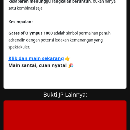
kesabaran menunggu rangkaian beruntun
, bukan hanya
satu kombinasi saja.
Kesimpulan :
Gates of Olympus 1000
adalah simbol permainan penuh
adrenalin dengan potensi ledakan kemenangan yang
spektakuler.
Klik dan main sekarang
👉
Main santai, cuan nyata! 🎉
Bukti JP Lainnya: