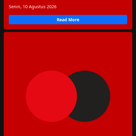
Senin, 10 Agustus 2026
Read More