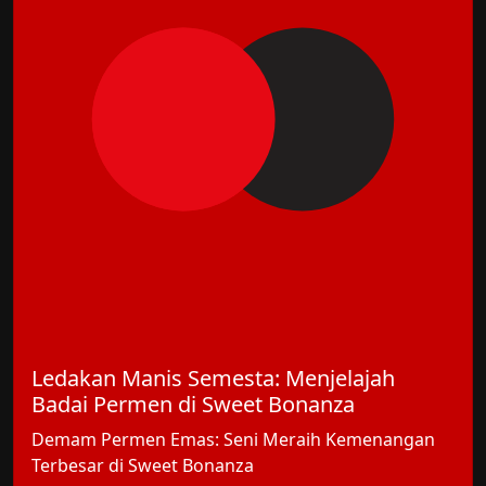
Ledakan Manis Semesta: Menjelajah
Badai Permen di Sweet Bonanza
Demam Permen Emas: Seni Meraih Kemenangan
Terbesar di Sweet Bonanza