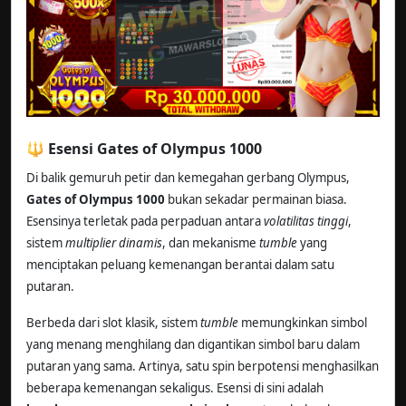
🔱 Esensi
Gates of Olympus 1000
Di balik gemuruh petir dan kemegahan gerbang Olympus,
Gates of Olympus 1000
bukan sekadar permainan biasa.
Esensinya terletak pada perpaduan antara
volatilitas tinggi
,
sistem
multiplier dinamis
, dan mekanisme
tumble
yang
menciptakan peluang kemenangan berantai dalam satu
putaran.
Berbeda dari slot klasik, sistem
tumble
memungkinkan simbol
yang menang menghilang dan digantikan simbol baru dalam
putaran yang sama. Artinya, satu spin berpotensi menghasilkan
beberapa kemenangan sekaligus. Esensi di sini adalah