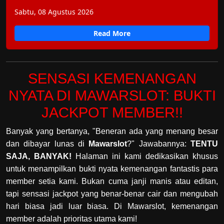
Sabtu, 08 Agustus 2026
Read More
SENSASI KEMENANGAN
NYATA DI MAWARSLOT: BUKTI
JACKPOT MEMBER!!
Banyak yang bertanya, "Beneran ada yang menang besar
dan dibayar lunas di
Mawarslot
?" Jawabannya:
TENTU
SAJA, BANYAK!
Halaman ini kami dedikasikan khusus
untuk menampilkan bukti nyata kemenangan fantastis para
member setia kami. Bukan cuma janji manis atau editan,
tapi sensasi jackpot yang benar-benar cair dan mengubah
hari biasa jadi luar biasa. Di Mawarslot, kemenangan
member adalah prioritas utama kami!