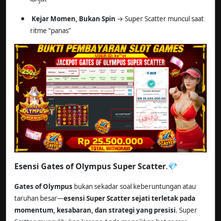
Kejar Momen, Bukan Spin
→ Super Scatter muncul saat
ritme “panas”
Esensi Gates of Olympus Super Scatter
.💎
Gates of Olympus
bukan sekadar soal keberuntungan atau
taruhan besar—
esensi Super Scatter sejati terletak pada
momentum, kesabaran, dan strategi yang presisi
. Super