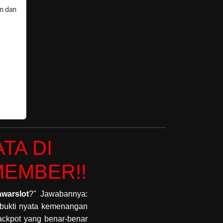
an dan
TA DI
MEMBER!!
warslot
?" Jawabannya:
bukti nyata kemenangan
jackpot yang benar-benar