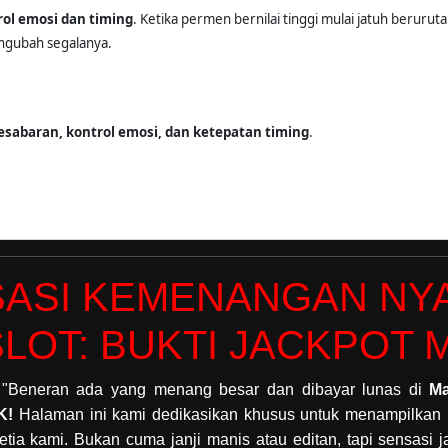
rol emosi dan timing
. Ketika permen bernilai tinggi mulai jatuh berurut
engubah segalanya.
esabaran, kontrol emosi, dan ketepatan timing
.
ASI KEMENANGAN NYA
OT: BUKTI JACKPOT 
 "Beneran ada yang menang besar dan dibayar lunas di
Ma
K!
Halaman ini kami dedikasikan khusus untuk menampilkan 
etia kami. Bukan cuma janji manis atau editan, tapi sensasi 