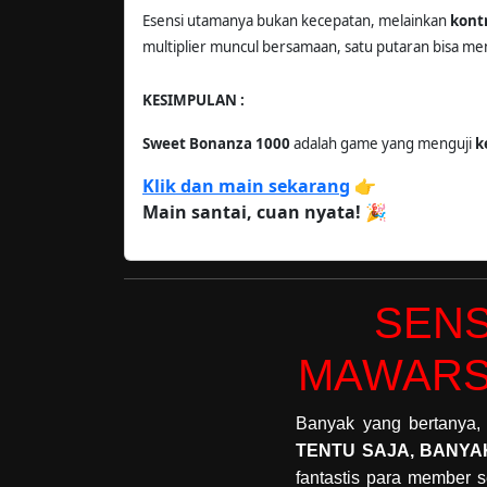
Esensi utamanya bukan kecepatan, melainkan
kont
multiplier muncul bersamaan, satu putaran bisa m
KESIMPULAN :
Sweet Bonanza 1000
adalah game yang menguji
k
Klik dan main sekarang
👉
Main santai, cuan nyata! 🎉
SENS
MAWARSL
Banyak yang bertanya,
TENTU SAJA, BANYA
fantastis para member s