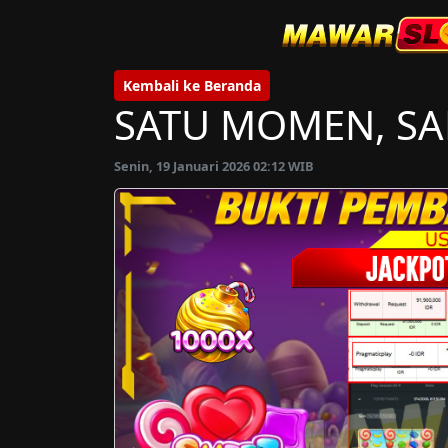
Kembali ke Beranda
SATU MOMEN, SA
Senin, 19 Januari 2026 02:12 WIB