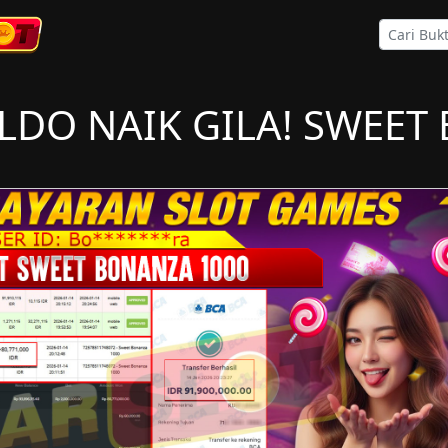
LDO NAIK GILA! SWEET