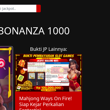
 BONANZA 1000
Bukti JP Lainnya:
Mahjong Ways On Fire!
Siap Kejar Perkalian