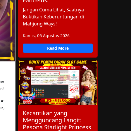
Fantastis!
Jangan Cuma Lihat, Saatnya
Buktikan Keberuntungan di
Mahjong Ways!
Kamis, 06 Agustus 2026
Read More
dan
en!
,
x-
ak,
Kecantikan yang
Mengguncang Langit:
Pesona Starlight Princess