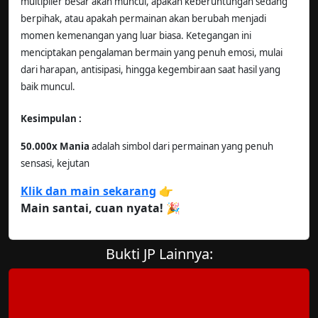
multiplier besar akan muncul, apakah keberuntungan sedang
berpihak, atau apakah permainan akan berubah menjadi
momen kemenangan yang luar biasa. Ketegangan ini
menciptakan pengalaman bermain yang penuh emosi, mulai
dari harapan, antisipasi, hingga kegembiraan saat hasil yang
baik muncul.
Kesimpulan :
50.000x Mania
adalah simbol dari permainan yang penuh
sensasi, kejutan
Klik dan main sekarang
👉
Main santai, cuan nyata! 🎉
Bukti JP Lainnya: