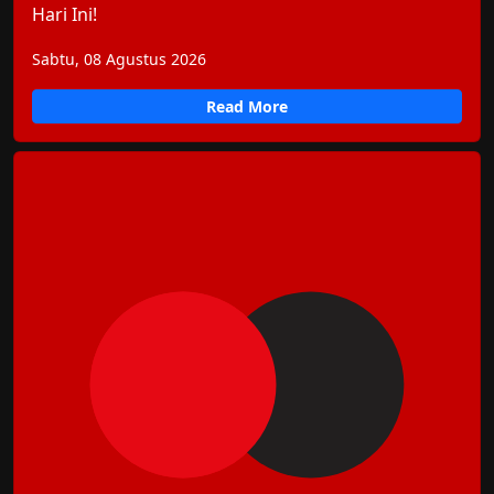
Hari Ini!
Sabtu, 08 Agustus 2026
Read More