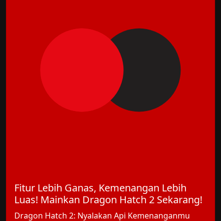
Fitur Lebih Ganas, Kemenangan Lebih
Luas! Mainkan Dragon Hatch 2 Sekarang!
Dragon Hatch 2: Nyalakan Api Kemenanganmu