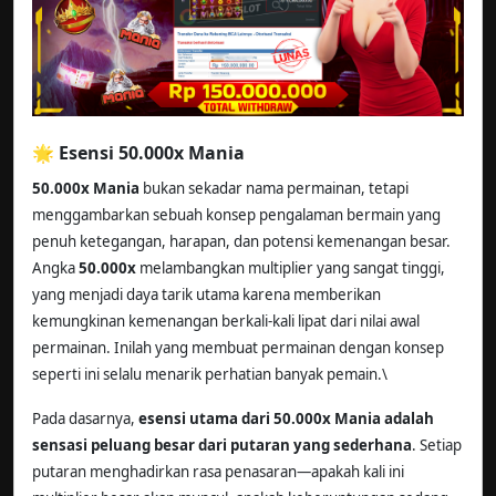
🌟 Esensi 50.000x Mania
50.000x Mania
bukan sekadar nama permainan, tetapi
menggambarkan sebuah konsep pengalaman bermain yang
penuh ketegangan, harapan, dan potensi kemenangan besar.
Angka
50.000x
melambangkan multiplier yang sangat tinggi,
yang menjadi daya tarik utama karena memberikan
kemungkinan kemenangan berkali-kali lipat dari nilai awal
permainan. Inilah yang membuat permainan dengan konsep
seperti ini selalu menarik perhatian banyak pemain.\
Pada dasarnya,
esensi utama dari 50.000x Mania adalah
sensasi peluang besar dari putaran yang sederhana
. Setiap
putaran menghadirkan rasa penasaran—apakah kali ini