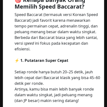
Memilih Speed Baccarat?
Speed Baccarat (termasuk versi Korean Speed
Baccarat) jadi favorit karena menawarkan
tempo permainan cepat, adrenalin tinggi, dan
peluang menang besar dalam waktu singkat.
Berbeda dari Baccarat biasa yang lebih santai,
versi
speed
ini fokus pada kecepatan dan
efisiensi.
⚡ 1. Putataran Super Cepat
Setiap ronde hanya butuh 20–25 detik, jauh
lebih cepat dari Baccarat klasik yang bisa 45–60
detik per ronde.
Artinya, kamu bisa main lebih banyak ronde
dalam waktu singkat, jadi peluang menang
(dan JP besar) makin sering datang!