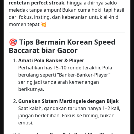
rentetan perfect streak
, hingga akhirnya saldo
meledak tanpa ampun! Bukan cuma hoki, tapi hasil
dari fokus, insting, dan keberanian untuk all-in di
momen tepat 💥
🎯
Tips Bermain Korean Speed
Baccarat biar Gacor
Amati Pola Banker & Player
Perhatikan hasil 5–10 ronde terakhir. Pola
berulang seperti “Banker-Banker-Player”
sering jadi tanda arah kemenangan
berikutnya.
Gunakan Sistem Martingale dengan Bijak
Saat kalah, gandakan taruhan hanya 1–2 kali,
jangan berlebihan. Fokus ke timing, bukan
emosi.