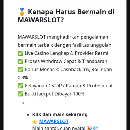
🏅
Kenapa Harus Bermain di
MAWARSLOT?
MAWARSLOT menghadirkan pengalaman
bermain terbaik dengan fasilitas unggulan:
✅ Live Casino Lengkap & Provider Resmi
✅ Proses Withdraw Cepat & Transparan
✅ Bonus Menarik: Cashback 3%, Rollingan
0.3%
✅ Pelayanan CS 24/7 Ramah & Profesional
✅ Bukti Jackpot Dibayar 100%
Klik dan main sekarang
👉
MAWARSLOT
Main santai, cuan nyata! 🎉💎