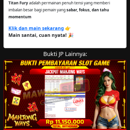
Titan Fury
adalah permainan penuh tensi yang memberi
imbalan besar bagi pemain yang
sabar, fokus, dan tahu
momentum
Klik dan main sekarang
👉
Main santai, cuan nyata! 🎉
Bukti JP Lainnya: