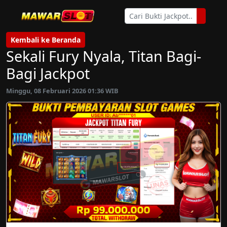
Kembali ke Beranda
Sekali Fury Nyala, Titan Bagi-
Bagi Jackpot
Minggu, 08 Februari 2026 01:36 WIB