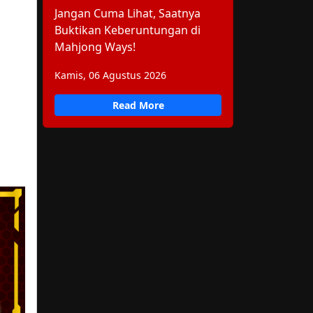
Jangan Cuma Lihat, Saatnya
Buktikan Keberuntungan di
Mahjong Ways!
Kamis, 06 Agustus 2026
Read More