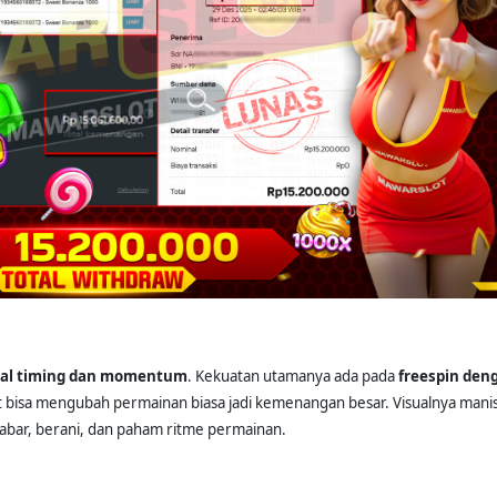
oal timing dan momentum
. Kekuatan utamanya ada pada
freespin den
 bisa mengubah permainan biasa jadi kemenangan besar. Visualnya manis,
abar, berani, dan paham ritme permainan.