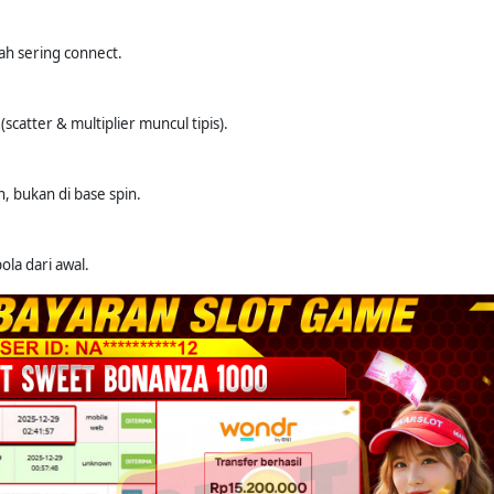
ah sering connect.
catter & multiplier muncul tipis).
 bukan di base spin.
ola dari awal.