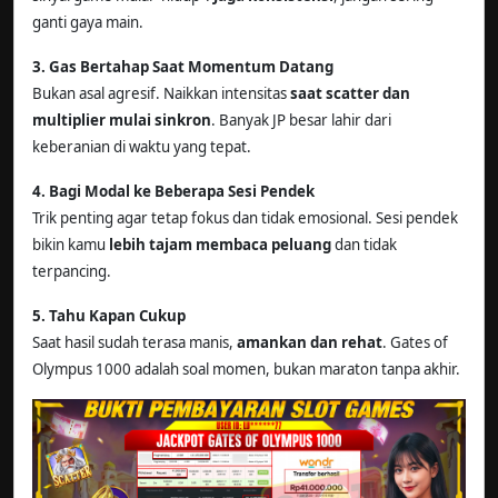
ganti gaya main.
3. Gas Bertahap Saat Momentum Datang
Bukan asal agresif. Naikkan intensitas
saat scatter dan
multiplier mulai sinkron
. Banyak JP besar lahir dari
keberanian di waktu yang tepat.
4. Bagi Modal ke Beberapa Sesi Pendek
Trik penting agar tetap fokus dan tidak emosional. Sesi pendek
bikin kamu
lebih tajam membaca peluang
dan tidak
terpancing.
5. Tahu Kapan Cukup
Saat hasil sudah terasa manis,
amankan dan rehat
. Gates of
Olympus 1000 adalah soal momen, bukan maraton tanpa akhir.