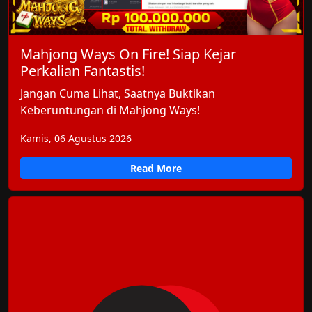
Mahjong Ways On Fire! Siap Kejar
Perkalian Fantastis!
Jangan Cuma Lihat, Saatnya Buktikan
Keberuntungan di Mahjong Ways!
Kamis, 06 Agustus 2026
Read More