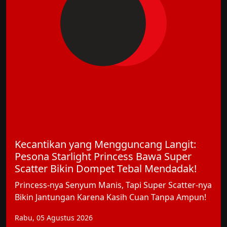
Kecantikan yang Mengguncang Langit:
Pesona Starlight Princess Bawa Super
Scatter Bikin Dompet Tebal Mendadak!
Princess-nya Senyum Manis, Tapi Super Scatter-nya
Bikin Jantungan Karena Kasih Cuan Tanpa Ampun!
Rabu, 05 Agustus 2026