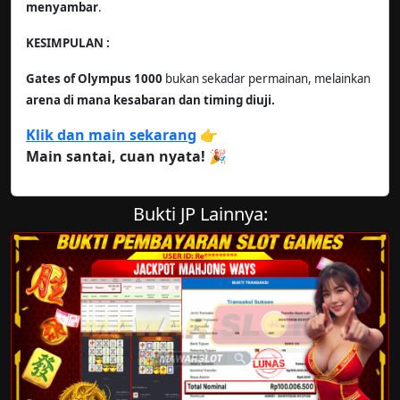
menyambar
.
KESIMPULAN :
Gates of Olympus 1000
bukan sekadar permainan, melainkan
arena di mana kesabaran dan timing diuji.
Klik dan main sekarang
👉
Main santai, cuan nyata! 🎉
Bukti JP Lainnya: