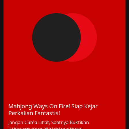
Mahjong Ways On Fire! Siap Kejar
Perkalian Fantastis!
Jangan Cuma Lihat, Saatnya Buktikan