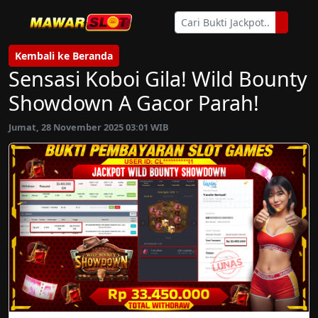
Kembali ke Beranda
Sensasi Koboi Gila! Wild Bounty
Showdown A Gacor Parah!
Jumat, 28 November 2025 03:01 WIB