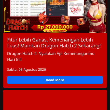
Fitur Lebih Ganas, Kemenangan Lebih
Luas! Mainkan Dragon Hatch 2 Sekarang!
Dragon Hatch 2: Nyalakan Api Kemenanganmu
Hari Ini!
Sabtu, 08 Agustus 2026
Read More