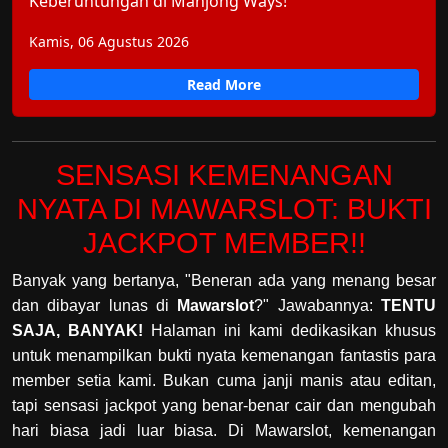
Keberuntungan di Mahjong Ways!
Kamis, 06 Agustus 2026
Read More
SENSASI KEMENANGAN
NYATA DI MAWARSLOT: BUKTI
JACKPOT MEMBER!!
Banyak yang bertanya, "Beneran ada yang menang besar
dan dibayar lunas di
Mawarslot
?" Jawabannya:
TENTU
SAJA, BANYAK!
Halaman ini kami dedikasikan khusus
untuk menampilkan bukti nyata kemenangan fantastis para
member setia kami. Bukan cuma janji manis atau editan,
tapi sensasi jackpot yang benar-benar cair dan mengubah
hari biasa jadi luar biasa. Di Mawarslot, kemenangan