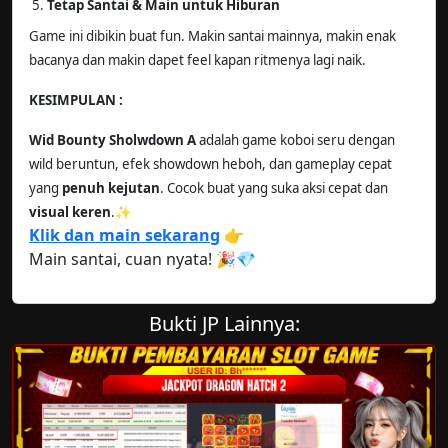
5.
Tetap Santai & Main untuk Hiburan
Game ini dibikin buat fun. Makin santai mainnya, makin enak
bacanya dan makin dapet feel kapan ritmenya lagi naik.
KESIMPULAN :
Wid Bounty Sholwdown A
adalah game koboi seru dengan
wild beruntun, efek showdown heboh, dan gameplay cepat
yang
penuh kejutan
. Cocok buat yang suka aksi cepat dan
visual keren
.✨
Klik dan main sekarang
👉
Main santai, cuan nyata! 🎉💎
Bukti JP Lainnya: