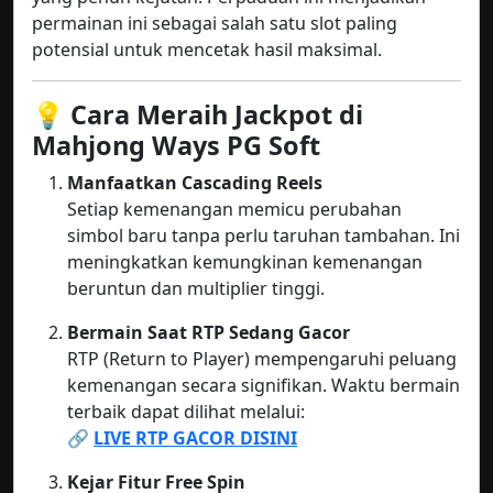
permainan ini sebagai salah satu slot paling
potensial untuk mencetak hasil maksimal.
💡
Cara Meraih Jackpot di
Mahjong Ways PG Soft
Manfaatkan Cascading Reels
Setiap kemenangan memicu perubahan
simbol baru tanpa perlu taruhan tambahan. Ini
meningkatkan kemungkinan kemenangan
beruntun dan multiplier tinggi.
Bermain Saat RTP Sedang Gacor
RTP (Return to Player) mempengaruhi peluang
kemenangan secara signifikan. Waktu bermain
terbaik dapat dilihat melalui:
🔗
LIVE RTP GACOR DISINI
Kejar Fitur Free Spin