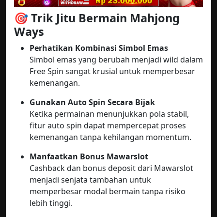
🎯
Trik Jitu Bermain Mahjong
Ways
Perhatikan Kombinasi Simbol Emas
Simbol emas yang berubah menjadi wild dalam
Free Spin sangat krusial untuk memperbesar
kemenangan.
Gunakan Auto Spin Secara Bijak
Ketika permainan menunjukkan pola stabil,
fitur auto spin dapat mempercepat proses
kemenangan tanpa kehilangan momentum.
Manfaatkan Bonus Mawarslot
Cashback dan bonus deposit dari Mawarslot
menjadi senjata tambahan untuk
memperbesar modal bermain tanpa risiko
lebih tinggi.