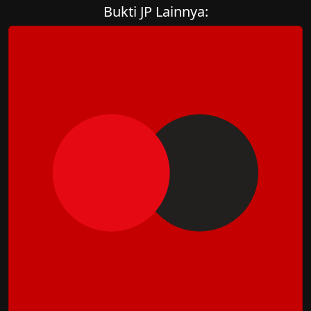
Bukti JP Lainnya: