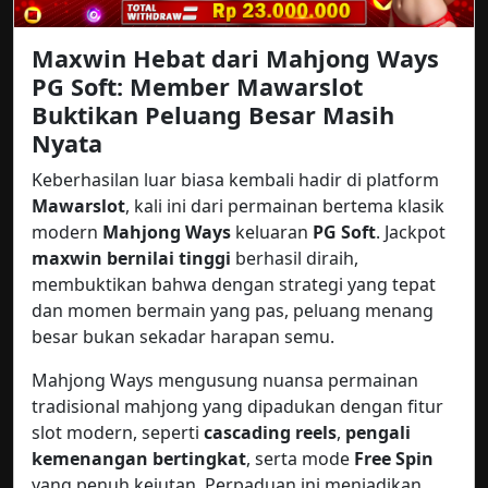
Maxwin Hebat dari Mahjong Ways
PG Soft: Member Mawarslot
Buktikan Peluang Besar Masih
Nyata
Keberhasilan luar biasa kembali hadir di platform
Mawarslot
, kali ini dari permainan bertema klasik
modern
Mahjong Ways
keluaran
PG Soft
. Jackpot
maxwin bernilai tinggi
berhasil diraih,
membuktikan bahwa dengan strategi yang tepat
dan momen bermain yang pas, peluang menang
besar bukan sekadar harapan semu.
Mahjong Ways mengusung nuansa permainan
tradisional mahjong yang dipadukan dengan fitur
slot modern, seperti
cascading reels
,
pengali
kemenangan bertingkat
, serta mode
Free Spin
yang penuh kejutan. Perpaduan ini menjadikan