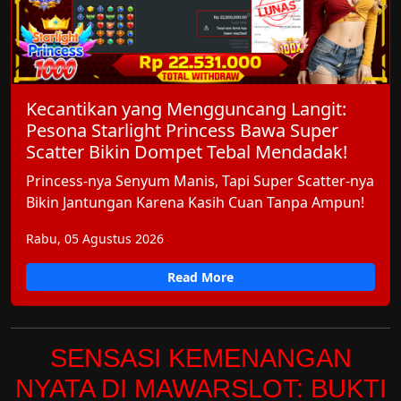
Kecantikan yang Mengguncang Langit:
Pesona Starlight Princess Bawa Super
Scatter Bikin Dompet Tebal Mendadak!
Princess-nya Senyum Manis, Tapi Super Scatter-nya
Bikin Jantungan Karena Kasih Cuan Tanpa Ampun!
Rabu, 05 Agustus 2026
Read More
SENSASI KEMENANGAN
NYATA DI MAWARSLOT: BUKTI