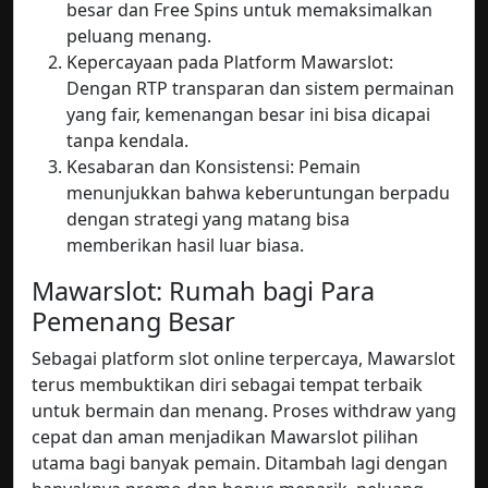
besar dan Free Spins untuk memaksimalkan
peluang menang.
Kepercayaan pada Platform Mawarslot:
Dengan RTP transparan dan sistem permainan
yang fair, kemenangan besar ini bisa dicapai
tanpa kendala.
Kesabaran dan Konsistensi: Pemain
menunjukkan bahwa keberuntungan berpadu
dengan strategi yang matang bisa
memberikan hasil luar biasa.
Mawarslot: Rumah bagi Para
Pemenang Besar
Sebagai platform slot online terpercaya, Mawarslot
terus membuktikan diri sebagai tempat terbaik
untuk bermain dan menang. Proses withdraw yang
cepat dan aman menjadikan Mawarslot pilihan
utama bagi banyak pemain. Ditambah lagi dengan