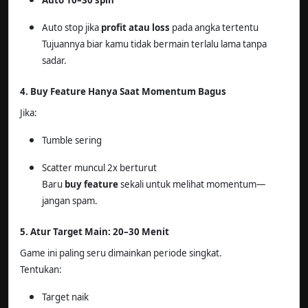
Auto 10–30 spin
Auto stop jika
profit atau loss
pada angka tertentu
Tujuannya biar kamu tidak bermain terlalu lama tanpa
sadar.
4. Buy Feature Hanya Saat Momentum Bagus
Jika:
Tumble sering
Scatter muncul 2x berturut
Baru
buy feature
sekali untuk melihat momentum—
jangan spam.
5. Atur Target Main: 20–30 Menit
Game ini paling seru dimainkan periode singkat.
Tentukan:
Target naik