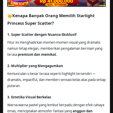
👑
Kenapa Banyak Orang Memilih Starlight
Princess Super Scatter?
1. Super Scatter dengan Nuansa Eksklusif
Fitur ini menghadirkan momen-momen visual yang dramatis
namun tetap elegan, memberikan pengalaman bermain yang
terasa
premium dan memikat
.
2. Multiplier yang Mengagumkan
Kemunculan x besar terasa seperti highlight tersendiri —
dramatis, impactful, dan memberi sensasi kelas atas pada setiap
putaran.
3. Estetika Visual Berkelas
Warna-warna pastel yang lembut berpadu dengan efek cahaya
emas, menciptakan atmosfer fantasi yang
anggun dan