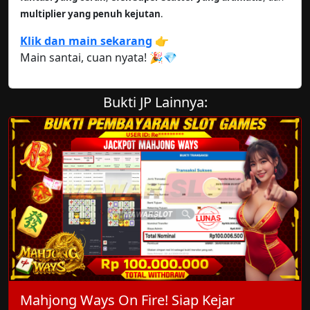
multiplier yang penuh kejutan
.
Klik dan main sekarang
👉
Main santai, cuan nyata! 🎉💎
Bukti JP Lainnya:
Mahjong Ways On Fire! Siap Kejar