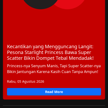
Kecantikan yang Mengguncang Langit:
Pesona Starlight Princess Bawa Super
Scatter Bikin Dompet Tebal Mendadak!
Princess-nya Senyum Manis, Tapi Super Scatter-nya
Bikin Jantungan Karena Kasih Cuan Tanpa Ampun!
Rabu, 05 Agustus 2026
Read More