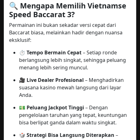
🔍
Mengapa Memilih Vietnamse
Speed Baccarat 3?
Permainan ini bukan sekadar versi cepat dari
Baccarat biasa, melainkan hadir dengan nuansa
eksklusif:
⏱
Tempo Bermain Cepat
– Setiap ronde
berlangsung lebih singkat, sehingga peluang
menang lebih sering muncul.
🎥
Live Dealer Profesional
– Menghadirkan
suasana kasino mewah langsung dari layar
Anda.
💵
Peluang Jackpot Tinggi
– Dengan
pengelolaan taruhan yang tepat, keuntungan
bisa berlipat ganda dalam waktu singkat.
🎲
Strategi Bisa Langsung Diterapkan
–