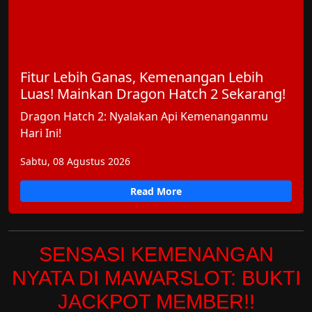
Fitur Lebih Ganas, Kemenangan Lebih
Luas! Mainkan Dragon Hatch 2 Sekarang!
Dragon Hatch 2: Nyalakan Api Kemenanganmu
Hari Ini!
Sabtu, 08 Agustus 2026
Read More
SENSASI KEMENANGAN
NYATA DI MAWARSLOT: BUKTI
JACKPOT MEMBER!!