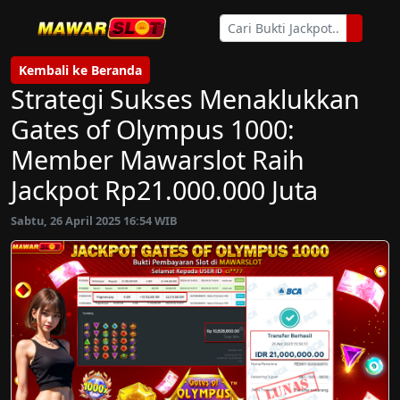
Kembali ke Beranda
Strategi Sukses Menaklukkan
Gates of Olympus 1000:
Member Mawarslot Raih
Jackpot Rp21.000.000 Juta
Sabtu, 26 April 2025 16:54 WIB