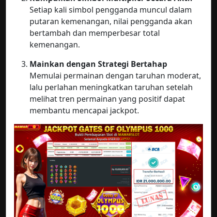
Setiap kali simbol pengganda muncul dalam
putaran kemenangan, nilai pengganda akan
bertambah dan memperbesar total
kemenangan.
Mainkan dengan Strategi Bertahap
Memulai permainan dengan taruhan moderat,
lalu perlahan meningkatkan taruhan setelah
melihat tren permainan yang positif dapat
membantu mencapai jackpot.