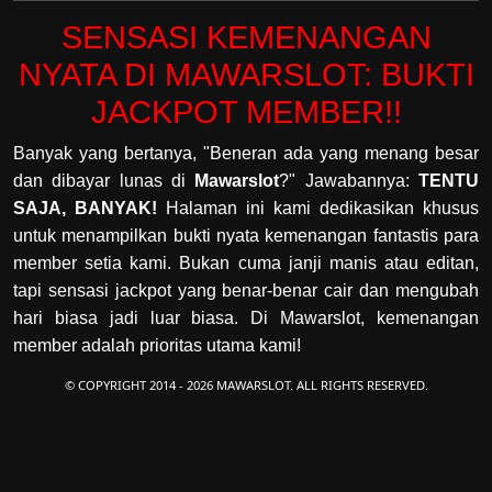
SENSASI KEMENANGAN
NYATA DI MAWARSLOT: BUKTI
JACKPOT MEMBER!!
Banyak yang bertanya, "Beneran ada yang menang besar
dan dibayar lunas di
Mawarslot
?" Jawabannya:
TENTU
SAJA, BANYAK!
Halaman ini kami dedikasikan khusus
untuk menampilkan bukti nyata kemenangan fantastis para
member setia kami. Bukan cuma janji manis atau editan,
tapi sensasi jackpot yang benar-benar cair dan mengubah
hari biasa jadi luar biasa. Di Mawarslot, kemenangan
member adalah prioritas utama kami!
© COPYRIGHT 2014 - 2026 MAWARSLOT. ALL RIGHTS RESERVED.