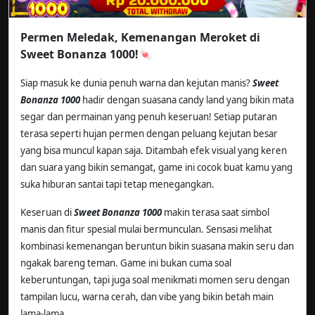
Permen Meledak, Kemenangan Meroket di
Sweet Bonanza 1000!
🍬
Siap masuk ke dunia penuh warna dan kejutan manis?
Sweet
Bonanza 1000
hadir dengan suasana candy land yang bikin mata
segar dan permainan yang penuh keseruan! Setiap putaran
terasa seperti hujan permen dengan peluang kejutan besar
yang bisa muncul kapan saja. Ditambah efek visual yang keren
dan suara yang bikin semangat, game ini cocok buat kamu yang
suka hiburan santai tapi tetap menegangkan.
Keseruan di
Sweet Bonanza 1000
makin terasa saat simbol
manis dan fitur spesial mulai bermunculan. Sensasi melihat
kombinasi kemenangan beruntun bikin suasana makin seru dan
ngakak bareng teman. Game ini bukan cuma soal
keberuntungan, tapi juga soal menikmati momen seru dengan
tampilan lucu, warna cerah, dan vibe yang bikin betah main
lama-lama.