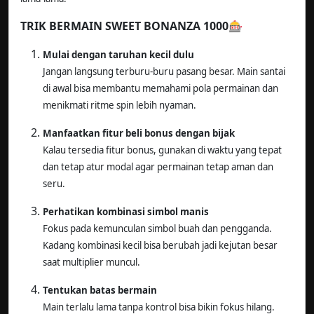
TRIK BERMAIN SWEET BONANZA 1000
🎰
Mulai dengan taruhan kecil dulu
Jangan langsung terburu-buru pasang besar. Main santai
di awal bisa membantu memahami pola permainan dan
menikmati ritme spin lebih nyaman.
Manfaatkan fitur beli bonus dengan bijak
Kalau tersedia fitur bonus, gunakan di waktu yang tepat
dan tetap atur modal agar permainan tetap aman dan
seru.
Perhatikan kombinasi simbol manis
Fokus pada kemunculan simbol buah dan pengganda.
Kadang kombinasi kecil bisa berubah jadi kejutan besar
saat multiplier muncul.
Tentukan batas bermain
Main terlalu lama tanpa kontrol bisa bikin fokus hilang.