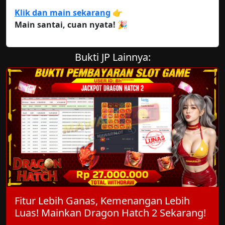
Klik dan main sekarang
👉
Main santai, cuan nyata! 🎉
Bukti JP Lainnya:
Fitur Lebih Ganas, Kemenangan Lebih
Luas! Mainkan Dragon Hatch 2 Sekarang!