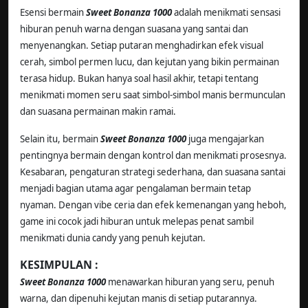
Esensi bermain
Sweet Bonanza 1000
adalah menikmati sensasi
hiburan penuh warna dengan suasana yang santai dan
menyenangkan. Setiap putaran menghadirkan efek visual
cerah, simbol permen lucu, dan kejutan yang bikin permainan
terasa hidup. Bukan hanya soal hasil akhir, tetapi tentang
menikmati momen seru saat simbol-simbol manis bermunculan
dan suasana permainan makin ramai.
Selain itu, bermain
Sweet Bonanza 1000
juga mengajarkan
pentingnya bermain dengan kontrol dan menikmati prosesnya.
Kesabaran, pengaturan strategi sederhana, dan suasana santai
menjadi bagian utama agar pengalaman bermain tetap
nyaman. Dengan vibe ceria dan efek kemenangan yang heboh,
game ini cocok jadi hiburan untuk melepas penat sambil
menikmati dunia candy yang penuh kejutan.
KESIMPULAN :
Sweet Bonanza 1000
menawarkan hiburan yang seru, penuh
warna, dan dipenuhi kejutan manis di setiap putarannya.