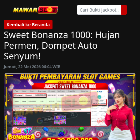
Kembali ke Beranda
Sweet Bonanza 1000: Hujan
Permen, Dompet Auto
Senyum!
Jumat, 22 Mei 2026 06:04 WIB