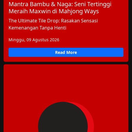
Mantra Bambu & Naga: Seni Tertinggi
Meraih Maxwin di Mahjong Ways
The Ultimate Tile Drop: Rasakan Sensasi
Kemenangan Tanpa Henti
Minggu, 09 Agustus 2026
Read More