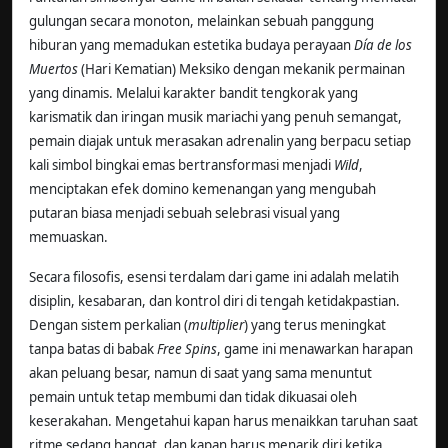
gulungan secara monoton, melainkan sebuah panggung
hiburan yang memadukan estetika budaya perayaan
Día de los
Muertos
(Hari Kematian) Meksiko dengan mekanik permainan
yang dinamis. Melalui karakter bandit tengkorak yang
karismatik dan iringan musik mariachi yang penuh semangat,
pemain diajak untuk merasakan adrenalin yang berpacu setiap
kali simbol bingkai emas bertransformasi menjadi
Wild
,
menciptakan efek domino kemenangan yang mengubah
putaran biasa menjadi sebuah selebrasi visual yang
memuaskan.
Secara filosofis, esensi terdalam dari game ini adalah melatih
disiplin, kesabaran, dan kontrol diri di tengah ketidakpastian.
Dengan sistem perkalian (
multiplier
) yang terus meningkat
tanpa batas di babak
Free Spins
, game ini menawarkan harapan
akan peluang besar, namun di saat yang sama menuntut
pemain untuk tetap membumi dan tidak dikuasai oleh
keserakahan. Mengetahui kapan harus menaikkan taruhan saat
ritme sedang hangat, dan kapan harus menarik diri ketika