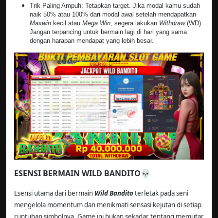
Trik Paling Ampuh: Tetapkan target. Jika modal kamu sudah
naik 50% atau 100% dari modal awal setelah mendapatkan
Maxwin
kecil atau
Mega Win
, segera lakukan
Withdraw
(WD).
Jangan terpancing untuk bermain lagi di hari yang sama
dengan harapan mendapat yang lebih besar.
ESENSI BERMAIN WILD BANDITO
💀
Esensi utama dari bermain
Wild Bandito
terletak pada seni
mengelola momentum dan menikmati sensasi kejutan di setiap
runtuhan simbolnya. Game ini bukan sekadar tentang memutar