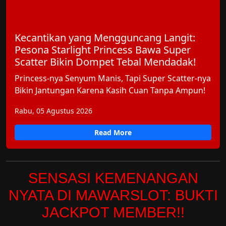
Kecantikan yang Mengguncang Langit:
Pesona Starlight Princess Bawa Super
Scatter Bikin Dompet Tebal Mendadak!
Princess-nya Senyum Manis, Tapi Super Scatter-nya
Bikin Jantungan Karena Kasih Cuan Tanpa Ampun!
Rabu, 05 Agustus 2026
Read More
SENSASI KEMENANGAN
NYATA DI MAWARSLOT: BUKTI
JACKPOT MEMBER!!