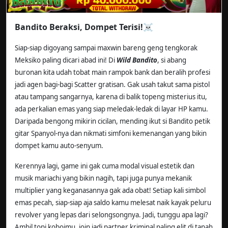
Bandito Beraksi, Dompet Terisi!
☠️
Siap-siap digoyang sampai maxwin bareng geng tengkorak
Meksiko paling dicari abad ini! Di
Wild Bandito
, si abang
buronan kita udah tobat main rampok bank dan beralih profesi
jadi agen bagi-bagi Scatter gratisan. Gak usah takut sama pistol
atau tampang sangarnya, karena di balik topeng misterius itu,
ada perkalian emas yang siap meledak-ledak di layar HP kamu.
Daripada bengong mikirin cicilan, mending ikut si Bandito petik
gitar Spanyol-nya dan nikmati simfoni kemenangan yang bikin
dompet kamu auto-senyum.
Kerennya lagi, game ini gak cuma modal visual estetik dan
musik mariachi yang bikin nagih, tapi juga punya mekanik
multiplier yang keganasannya gak ada obat! Setiap kali simbol
emas pecah, siap-siap aja saldo kamu melesat naik kayak peluru
revolver yang lepas dari selongsongnya. Jadi, tunggu apa lagi?
Ambil topi koboimu, join jadi partner kriminal paling elit di tanah