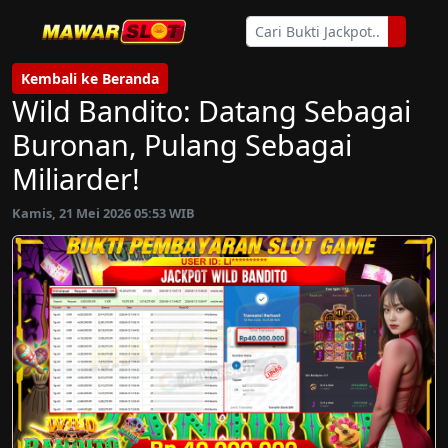
Kembali ke Beranda
Wild Bandito: Datang Sebagai
Buronan, Pulang Sebagai
Miliarder!
Kamis, 21 Mei 2026 05:53 WIB