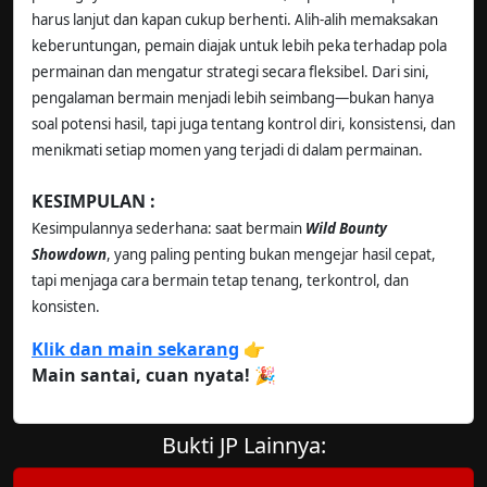
harus lanjut dan kapan cukup berhenti. Alih-alih memaksakan
keberuntungan, pemain diajak untuk lebih peka terhadap pola
permainan dan mengatur strategi secara fleksibel. Dari sini,
pengalaman bermain menjadi lebih seimbang—bukan hanya
soal potensi hasil, tapi juga tentang kontrol diri, konsistensi, dan
menikmati setiap momen yang terjadi di dalam permainan.
KESIMPULAN :
Kesimpulannya sederhana: saat bermain
Wild Bounty
Showdown
, yang paling penting bukan mengejar hasil cepat,
tapi menjaga cara bermain tetap tenang, terkontrol, dan
konsisten.
Klik dan main sekarang
👉
Main santai, cuan nyata! 🎉
Bukti JP Lainnya: