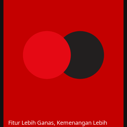
Fitur Lebih Ganas, Kemenangan Lebih