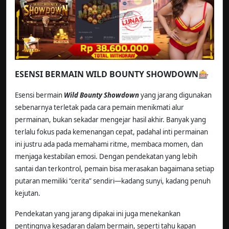
ESENSI BERMAIN WILD BOUNTY SHOWDOWN
🎰
Esensi bermain
Wild Bounty Showdown
yang jarang digunakan
sebenarnya terletak pada cara pemain menikmati alur
permainan, bukan sekadar mengejar hasil akhir. Banyak yang
terlalu fokus pada kemenangan cepat, padahal inti permainan
ini justru ada pada memahami ritme, membaca momen, dan
menjaga kestabilan emosi. Dengan pendekatan yang lebih
santai dan terkontrol, pemain bisa merasakan bagaimana setiap
putaran memiliki “cerita” sendiri—kadang sunyi, kadang penuh
kejutan.
Pendekatan yang jarang dipakai ini juga menekankan
pentingnya kesadaran dalam bermain, seperti tahu kapan