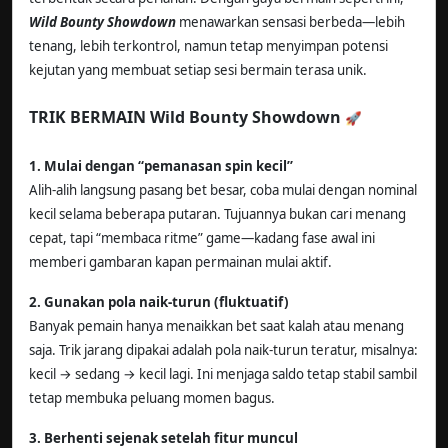
Wild Bounty Showdown
menawarkan sensasi berbeda—lebih
tenang, lebih terkontrol, namun tetap menyimpan potensi
kejutan yang membuat setiap sesi bermain terasa unik.
TRIK BERMAIN Wild Bounty Showdown
🚀
1. Mulai dengan “pemanasan spin kecil”
Alih-alih langsung pasang bet besar, coba mulai dengan nominal
kecil selama beberapa putaran. Tujuannya bukan cari menang
cepat, tapi “membaca ritme” game—kadang fase awal ini
memberi gambaran kapan permainan mulai aktif.
2. Gunakan pola naik-turun (fluktuatif)
Banyak pemain hanya menaikkan bet saat kalah atau menang
saja. Trik jarang dipakai adalah pola naik-turun teratur, misalnya:
kecil → sedang → kecil lagi. Ini menjaga saldo tetap stabil sambil
tetap membuka peluang momen bagus.
3. Berhenti sejenak setelah fitur muncul