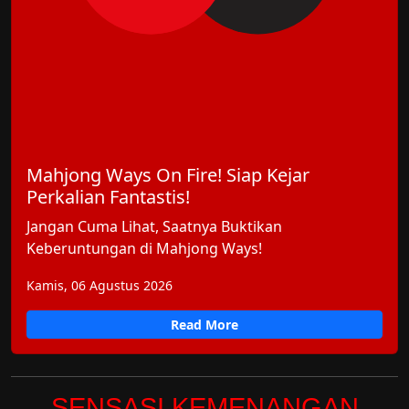
Mahjong Ways On Fire! Siap Kejar
Perkalian Fantastis!
Jangan Cuma Lihat, Saatnya Buktikan
Keberuntungan di Mahjong Ways!
Kamis, 06 Agustus 2026
Read More
SENSASI KEMENANGAN