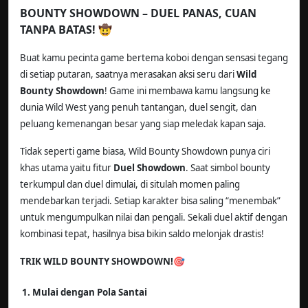
BOUNTY SHOWDOWN – DUEL PANAS, CUAN
TANPA BATAS!
🤠
Buat kamu pecinta game bertema koboi dengan sensasi tegang
di setiap putaran, saatnya merasakan aksi seru dari
Wild
Bounty Showdown
! Game ini membawa kamu langsung ke
dunia Wild West yang penuh tantangan, duel sengit, dan
peluang kemenangan besar yang siap meledak kapan saja.
Tidak seperti game biasa, Wild Bounty Showdown punya ciri
khas utama yaitu fitur
Duel Showdown
. Saat simbol bounty
terkumpul dan duel dimulai, di situlah momen paling
mendebarkan terjadi. Setiap karakter bisa saling “menembak”
untuk mengumpulkan nilai dan pengali. Sekali duel aktif dengan
kombinasi tepat, hasilnya bisa bikin saldo melonjak drastis!
TRIK WILD BOUNTY SHOWDOWN!🎯
1. Mulai dengan Pola Santai