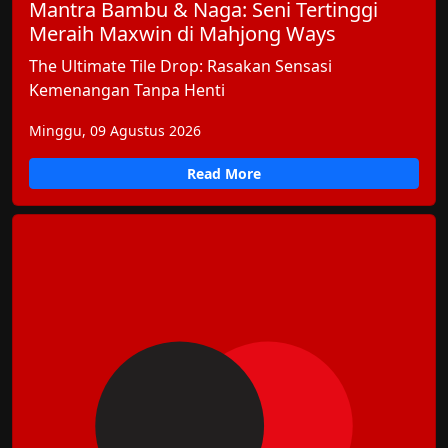
Mantra Bambu & Naga: Seni Tertinggi
Meraih Maxwin di Mahjong Ways
The Ultimate Tile Drop: Rasakan Sensasi
Kemenangan Tanpa Henti
Minggu, 09 Agustus 2026
Read More