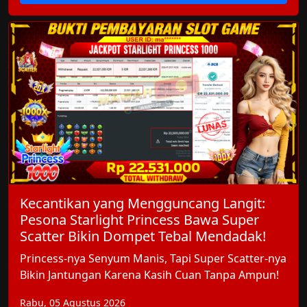
Kecantikan yang Mengguncang Langit:
Pesona Starlight Princess Bawa Super
Scatter Bikin Dompet Tebal Mendadak!
Princess-nya Senyum Manis, Tapi Super Scatter-nya
Bikin Jantungan Karena Kasih Cuan Tanpa Ampun!
Rabu, 05 Agustus 2026