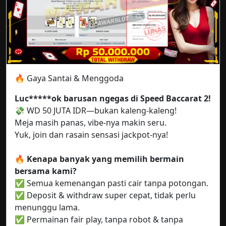
🔥 Gaya Santai & Menggoda
Luc*****ok barusan ngegas di Speed Baccarat 2!
💸 WD 50 JUTA IDR—bukan kaleng-kaleng!
Meja masih panas, vibe-nya makin seru.
Yuk, join dan rasain sensasi jackpot-nya!
🔥
Kenapa banyak yang memilih bermain
bersama kami?
✅ Semua kemenangan pasti cair tanpa potongan.
✅ Deposit & withdraw super cepat, tidak perlu
menunggu lama.
✅ Permainan fair play, tanpa robot & tanpa