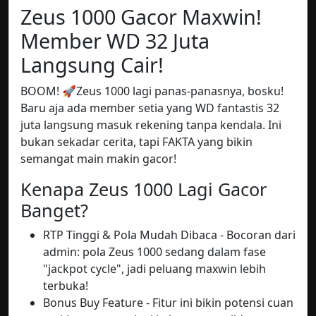
Zeus 1000 Gacor Maxwin!
Member WD 32 Juta
Langsung Cair!
BOOM! 🚀Zeus 1000 lagi panas-panasnya, bosku!
Baru aja ada member setia yang WD fantastis 32
juta langsung masuk rekening tanpa kendala. Ini
bukan sekadar cerita, tapi FAKTA yang bikin
semangat main makin gacor!
Kenapa Zeus 1000 Lagi Gacor
Banget?
RTP Tinggi & Pola Mudah Dibaca - Bocoran dari
admin: pola Zeus 1000 sedang dalam fase
"jackpot cycle", jadi peluang maxwin lebih
terbuka!
Bonus Buy Feature - Fitur ini bikin potensi cuan