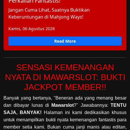
Perkalian Fantastis!
Jangan Cuma Lihat, Saatnya Buktikan
Keberuntungan di Mahjong Ways!
Kamis, 06 Agustus 2026
Read More
SENSASI KEMENANGAN
NYATA DI MAWARSLOT: BUKTI
JACKPOT MEMBER!!
Banyak yang bertanya, "Beneran ada yang menang besar
dan dibayar lunas di
Mawarslot
?" Jawabannya:
TENTU
SAJA, BANYAK!
Halaman ini kami dedikasikan khusus
untuk menampilkan bukti nyata kemenangan fantastis para
member setia kami. Bukan cuma janji manis atau editan,