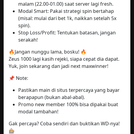
malam (22.00-01.00) saat server lagi fresh.
Modal Smart: Pakai strategi spin bertahap
(misal: mulai dari bet 1k, naikkan setelah 5x
spin).
Stop Loss/Profit: Tentukan batasan, jangan
serakah!
🔥Jangan nunggu lama, bosku! 🔥
Zeus 1000 lagi kasih rejeki, siapa cepat dia dapat.
Yuk, join sekarang dan jadi next maxwinner!
📌 Note:
Pastikan main di situs terpercaya yang bayar
berapapun (bukan abal-abal).
Promo new member 100% bisa dipakai buat
modal tambahan!
Gak percaya? Coba sendiri dan buktikan WD-nya!
🎰