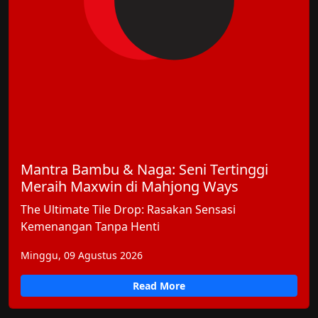
Mantra Bambu & Naga: Seni Tertinggi
Meraih Maxwin di Mahjong Ways
The Ultimate Tile Drop: Rasakan Sensasi
Kemenangan Tanpa Henti
Minggu, 09 Agustus 2026
Read More