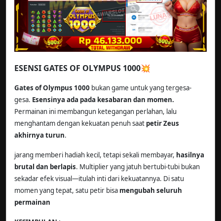
ESENSI GATES OF OLYMPUS 1000💥
Gates of Olympus 1000
bukan game untuk yang tergesa-
gesa.
Esensinya ada pada kesabaran dan momen.
Permainan ini membangun ketegangan perlahan, lalu
menghantam dengan kekuatan penuh saat
petir Zeus
akhirnya turun
.
jarang memberi hadiah kecil, tetapi sekali membayar,
hasilnya
brutal dan berlapis
. Multiplier yang jatuh bertubi-tubi bukan
sekadar efek visual—itulah inti dari kekuatannya. Di satu
momen yang tepat, satu petir bisa
mengubah seluruh
permainan