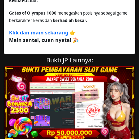
KESIMPULAN :
Gates of Olympus 1000
menegaskan posisinya sebagai game
berkarakter keras dan
berhadiah besar.
Klik dan main sekarang
👉
Main santai, cuan nyata! 🎉
Bukti JP Lainnya: