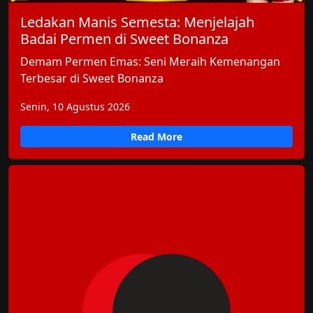
Ledakan Manis Semesta: Menjelajah
Badai Permen di Sweet Bonanza
Demam Permen Emas: Seni Meraih Kemenangan
Terbesar di Sweet Bonanza
Senin, 10 Agustus 2026
Read More