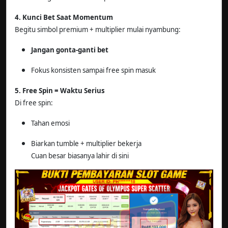
4. Kunci Bet Saat Momentum
Begitu simbol premium + multiplier mulai nyambung:
Jangan gonta-ganti bet
Fokus konsisten sampai free spin masuk
5. Free Spin = Waktu Serius
Di free spin:
Tahan emosi
Biarkan tumble + multiplier bekerja
Cuan besar biasanya lahir di sini