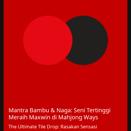
Mantra Bambu & Naga: Seni Tertinggi
Meraih Maxwin di Mahjong Ways
The Ultimate Tile Drop: Rasakan Sensasi