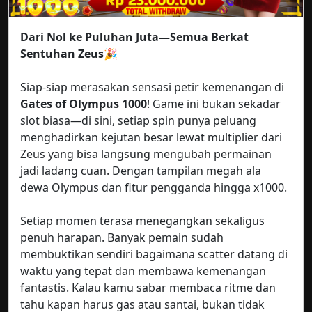
Dari Nol ke Puluhan Juta—Semua Berkat
Sentuhan Zeus
🎉
Siap-siap merasakan sensasi petir kemenangan di
Gates of Olympus 1000
! Game ini bukan sekadar
slot biasa—di sini, setiap spin punya peluang
menghadirkan kejutan besar lewat multiplier dari
Zeus yang bisa langsung mengubah permainan
jadi ladang cuan. Dengan tampilan megah ala
dewa Olympus dan fitur pengganda hingga x1000.
Setiap momen terasa menegangkan sekaligus
penuh harapan. Banyak pemain sudah
membuktikan sendiri bagaimana scatter datang di
waktu yang tepat dan membawa kemenangan
fantastis. Kalau kamu sabar membaca ritme dan
tahu kapan harus gas atau santai, bukan tidak