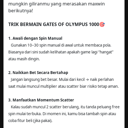
mungkin giliranmu yang merasakan maxwin
berikutnya!
TRIK BERMAIN GATES OF OLYMPUS 1000
🎯
1. Awali dengan Spin Manual
Gunakan 10–30 spin manual di awal untuk membaca pola.
Biasanya dari sini sudah kelihatan apakah game lagi “hangat”
atau masih dingin.
2. Naikkan Bet Secara Bertahap
Jangan langsung bet besar. Mulai dari kecil → naik perlahan
saat mulai muncul multiplier atau scatter biar risiko tetap aman.
3. Manfaatkan Momentum Scatter
Kalau sudah muncul 2 scatter berulang, itu tanda peluang free
spin mulai terbuka. Di momen ini, kamu bisa tambah spin atau
coba fitur beli (jika pakai).