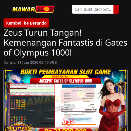
Kembali ke Beranda
Zeus Turun Tangan!
Kemenangan Fantastis di Gates
of Olympus 1000!
Kamis, 11 Juni 2026 06:40 WIB