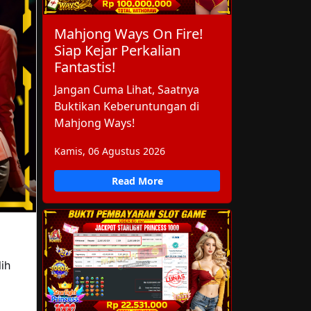
Mahjong Ways On Fire!
Siap Kejar Perkalian
Fantastis!
Jangan Cuma Lihat, Saatnya
Buktikan Keberuntungan di
Mahjong Ways!
Kamis, 06 Agustus 2026
Read More
ih