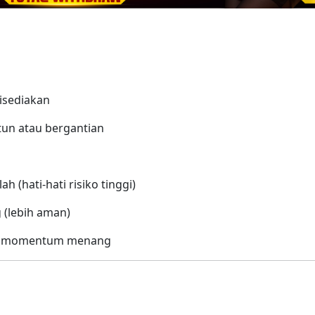
isediakan
tun atau bergantian
h (hati-hati risiko tinggi)
 (lebih aman)
tuk momentum menang