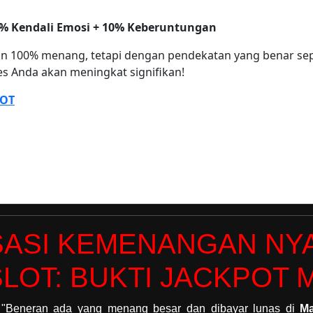
0% Kendali Emosi + 10% Keberuntungan
in 100% menang, tetapi dengan pendekatan yang benar sep
es Anda akan meningkat signifikan!
OT
ASI KEMENANGAN NYA
OT: BUKTI JACKPOT 
 "Beneran ada yang menang besar dan dibayar lunas di
Ma