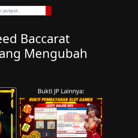
eed Baccarat
 yang Mengubah
Bukti JP Lainnya: