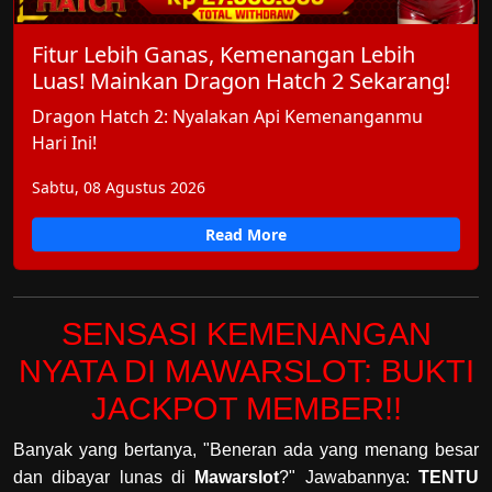
Fitur Lebih Ganas, Kemenangan Lebih
Luas! Mainkan Dragon Hatch 2 Sekarang!
Dragon Hatch 2: Nyalakan Api Kemenanganmu
Hari Ini!
Sabtu, 08 Agustus 2026
Read More
SENSASI KEMENANGAN
NYATA DI MAWARSLOT: BUKTI
JACKPOT MEMBER!!
Banyak yang bertanya, "Beneran ada yang menang besar
dan dibayar lunas di
Mawarslot
?" Jawabannya:
TENTU