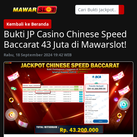
Kembali ke Beranda
Bukti JP Casino Chinese Speed
Baccarat 43 Juta di Mawarslot!
Rabu, 18 September 2024 19:42 WIB