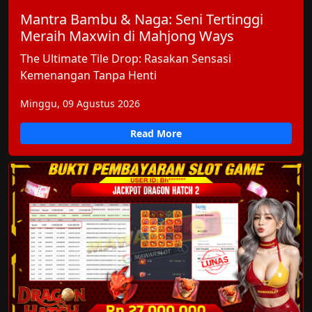
Mantra Bambu & Naga: Seni Tertinggi
Meraih Maxwin di Mahjong Ways
The Ultimate Tile Drop: Rasakan Sensasi
Kemenangan Tanpa Henti
Minggu, 09 Agustus 2026
Read More