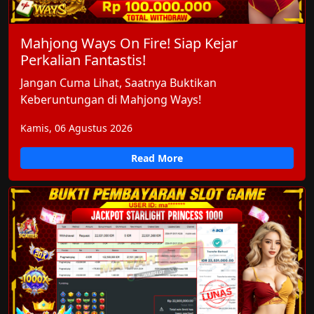
Mahjong Ways On Fire! Siap Kejar
Perkalian Fantastis!
Jangan Cuma Lihat, Saatnya Buktikan
Keberuntungan di Mahjong Ways!
Kamis, 06 Agustus 2026
Read More