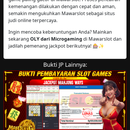
kemenangan dilakukan dengan cepat dan aman,
semakin mengukuhkan Mawarslot sebagai situs
judi online terpercaya.
Ingin mencoba keberuntungan Anda? Mainkan
sekarang
OLY dari Microgaming
di Mawarslot dan
jadilah pemenang jackpot berikutnya! 🎰✨
Bukti JP Lainnya: