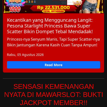
Kecantikan yang Mengguncang Langit:
Pesona Starlight Princess Bawa Super
Scatter Bikin Dompet Tebal Mendadak!
Princess-nya Senyum Manis, Tapi Super Scatter-nya
Bikin Jantungan Karena Kasih Cuan Tanpa Ampun!
Rabu, 05 Agustus 2026
Read More
SENSASI KEMENANGAN
NYATA DI MAWARSLOT: BUKTI
JACKPOT MEMBER!!