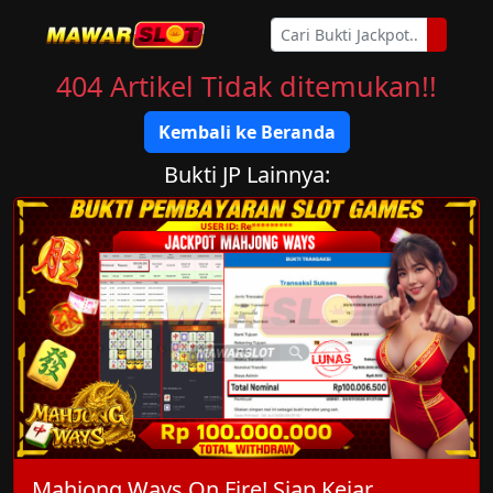
404 Artikel Tidak ditemukan!!
Kembali ke Beranda
Bukti JP Lainnya:
Mahjong Ways On Fire! Siap Kejar