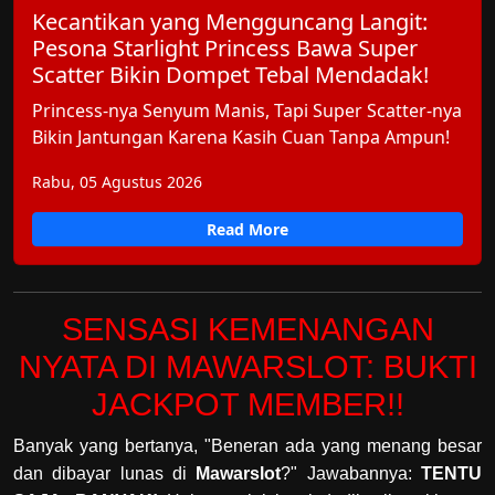
Kecantikan yang Mengguncang Langit:
Pesona Starlight Princess Bawa Super
Scatter Bikin Dompet Tebal Mendadak!
Princess-nya Senyum Manis, Tapi Super Scatter-nya
Bikin Jantungan Karena Kasih Cuan Tanpa Ampun!
Rabu, 05 Agustus 2026
Read More
SENSASI KEMENANGAN
NYATA DI MAWARSLOT: BUKTI
JACKPOT MEMBER!!
Banyak yang bertanya, "Beneran ada yang menang besar
dan dibayar lunas di
Mawarslot
?" Jawabannya:
TENTU