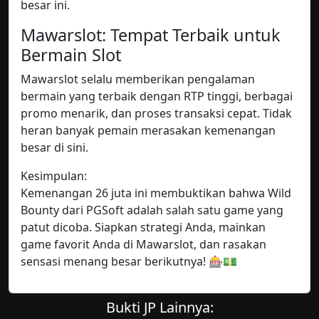
besar ini.
Mawarslot: Tempat Terbaik untuk
Bermain Slot
Mawarslot selalu memberikan pengalaman
bermain yang terbaik dengan RTP tinggi, berbagai
promo menarik, dan proses transaksi cepat. Tidak
heran banyak pemain merasakan kemenangan
besar di sini.
Kesimpulan:
Kemenangan 26 juta ini membuktikan bahwa Wild
Bounty dari PGSoft adalah salah satu game yang
patut dicoba. Siapkan strategi Anda, mainkan
game favorit Anda di Mawarslot, dan rasakan
sensasi menang besar berikutnya! 🎰💵
Bukti JP Lainnya: