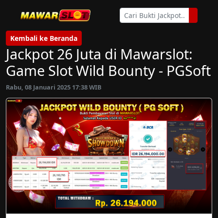
Kembali ke Beranda
Jackpot 26 Juta di Mawarslot:
Game Slot Wild Bounty - PGSoft
Rabu, 08 Januari 2025 17:38 WIB