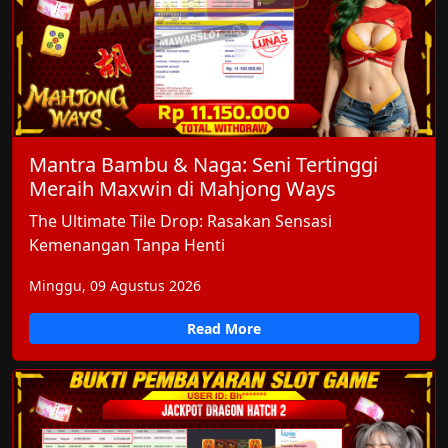
Mantra Bambu & Naga: Seni Tertinggi
Meraih Maxwin di Mahjong Ways
The Ultimate Tile Drop: Rasakan Sensasi
Kemenangan Tanpa Henti
Minggu, 09 Agustus 2026
Read More