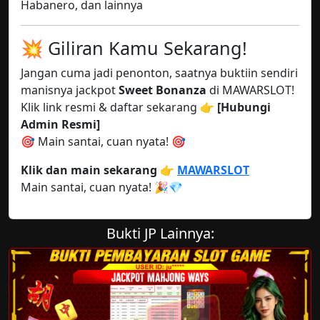
Habanero, dan lainnya
💥 Giliran Kamu Sekarang!
Jangan cuma jadi penonton, saatnya buktiin sendiri
manisnya jackpot
Sweet Bonanza
di MAWARSLOT!
Klik link resmi & daftar sekarang 👉
[Hubungi
Admin Resmi]
🎯 Main santai, cuan nyata! 🎯
Klik dan main sekarang 👉
MAWARSLOT
Main santai, cuan nyata! 🎉💎
Bukti JP Lainnya: