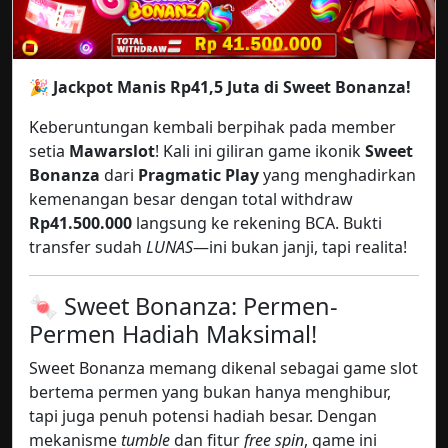
🎉
Jackpot Manis Rp41,5 Juta di Sweet Bonanza!
Keberuntungan kembali berpihak pada member
setia
Mawarslot
! Kali ini giliran game ikonik
Sweet
Bonanza
dari
Pragmatic Play
yang menghadirkan
kemenangan besar dengan total withdraw
Rp41.500.000
langsung ke rekening BCA. Bukti
transfer sudah
LUNAS
—ini bukan janji, tapi realita!
🍬 Sweet Bonanza: Permen-
Permen Hadiah Maksimal!
Sweet Bonanza memang dikenal sebagai game slot
bertema permen yang bukan hanya menghibur,
tapi juga penuh potensi hadiah besar. Dengan
mekanisme
tumble
dan fitur
free spin
, game ini