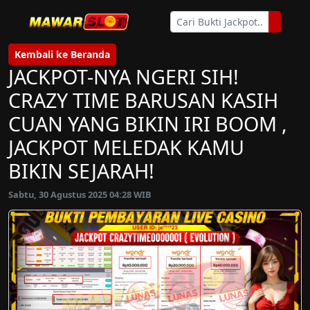
Kembali ke Beranda
JACKPOT-NYA NGERI SIH!
CRAZY TIME BARUSAN KASIH
CUAN YANG BIKIN IRI BOOM ,
JACKPOT MELEDAK KAMU
BIKIN SEJARAH!
Sabtu, 30 Agustus 2025 04:28 WIB