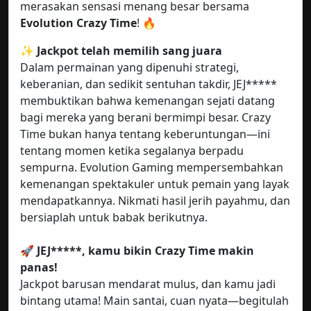
merasakan sensasi menang besar bersama
Evolution Crazy Time
! 🔥
✨
Jackpot telah memilih sang juara
Dalam permainan yang dipenuhi strategi,
keberanian, dan sedikit sentuhan takdir, JEJ*****
membuktikan bahwa kemenangan sejati datang
bagi mereka yang berani bermimpi besar. Crazy
Time bukan hanya tentang keberuntungan—ini
tentang momen ketika segalanya berpadu
sempurna. Evolution Gaming mempersembahkan
kemenangan spektakuler untuk pemain yang layak
mendapatkannya. Nikmati hasil jerih payahmu, dan
bersiaplah untuk babak berikutnya.
🚀
JEJ*****, kamu bikin Crazy Time makin
panas!
Jackpot barusan mendarat mulus, dan kamu jadi
bintang utama! Main santai, cuan nyata—begitulah