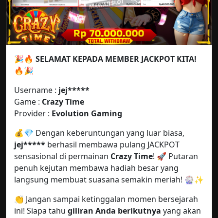
🎉🔥
SELAMAT KEPADA MEMBER JACKPOT KITA!
🔥🎉
Username :
jej*****
Game :
Crazy Time
Provider :
Evolution Gaming
💰💎 Dengan keberuntungan yang luar biasa,
jej*****
berhasil membawa pulang JACKPOT
sensasional di permainan
Crazy Time
! 🚀 Putaran
penuh kejutan membawa hadiah besar yang
langsung membuat suasana semakin meriah! 🎡✨
👏 Jangan sampai ketinggalan momen bersejarah
ini! Siapa tahu
giliran Anda berikutnya
yang akan