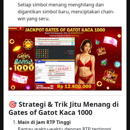
Setiap simbol menang menghilang dan
digantikan simbol baru, menciptakan chain-
win yang seru.
🎯
Strategi & Trik Jitu Menang di
Gates of Gatot Kaca 1000
Main di Jam RTP Tinggi
Pantau waktu-waktu dengan RTP tertinggi.