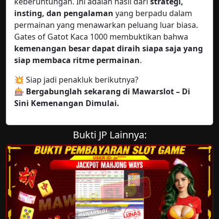
keberuntungan. Ini adalah hasil dari
strategi,
insting, dan pengalaman
yang berpadu dalam
permainan yang menawarkan peluang luar biasa.
Gates of Gatot Kaca 1000 membuktikan bahwa
kemenangan besar dapat diraih siapa saja yang
siap membaca ritme permainan
.
💥 Siap jadi penakluk berikutnya?
🎰
Bergabunglah sekarang di Mawarslot – Di
Sini Kemenangan Dimulai.
Bukti JP Lainnya: