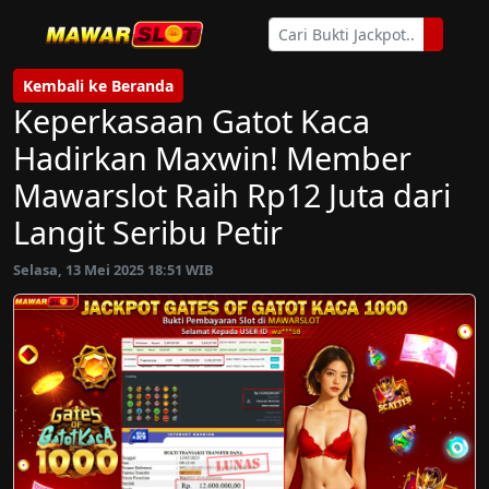
Kembali ke Beranda
Keperkasaan Gatot Kaca
Hadirkan Maxwin! Member
Mawarslot Raih Rp12 Juta dari
Langit Seribu Petir
Selasa, 13 Mei 2025 18:51 WIB