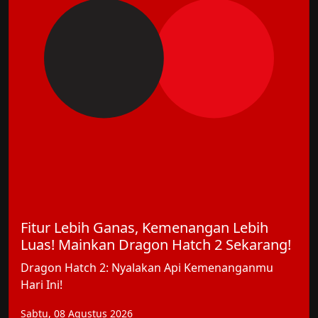
Fitur Lebih Ganas, Kemenangan Lebih
Luas! Mainkan Dragon Hatch 2 Sekarang!
Dragon Hatch 2: Nyalakan Api Kemenanganmu
Hari Ini!
Sabtu, 08 Agustus 2026