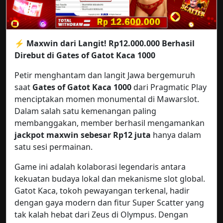
⚡
Maxwin dari Langit! Rp12.000.000 Berhasil
Direbut di Gates of Gatot Kaca 1000
Petir menghantam dan langit Jawa bergemuruh
saat
Gates of Gatot Kaca 1000
dari Pragmatic Play
menciptakan momen monumental di Mawarslot.
Dalam salah satu kemenangan paling
membanggakan, member berhasil mengamankan
jackpot maxwin sebesar Rp12 juta
hanya dalam
satu sesi permainan.
Game ini adalah kolaborasi legendaris antara
kekuatan budaya lokal dan mekanisme slot global.
Gatot Kaca, tokoh pewayangan terkenal, hadir
dengan gaya modern dan fitur Super Scatter yang
tak kalah hebat dari Zeus di Olympus. Dengan