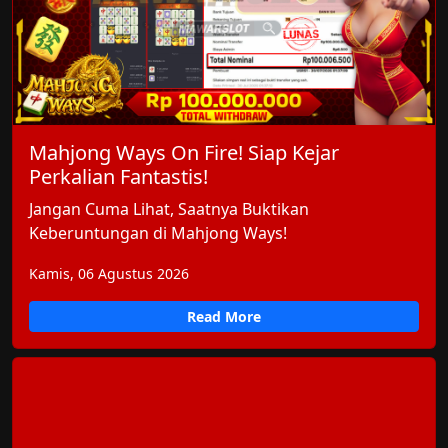
Mahjong Ways On Fire! Siap Kejar
Perkalian Fantastis!
Jangan Cuma Lihat, Saatnya Buktikan
Keberuntungan di Mahjong Ways!
Kamis, 06 Agustus 2026
Read More