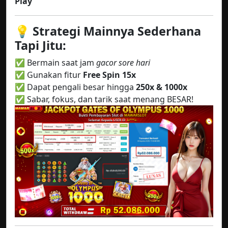
Play
💡
Strategi Mainnya Sederhana
Tapi Jitu:
✅ Bermain saat jam
gacor sore hari
✅ Gunakan fitur
Free Spin 15x
✅ Dapat pengali besar hingga
250x & 1000x
✅ Sabar, fokus, dan tarik saat menang BESAR!