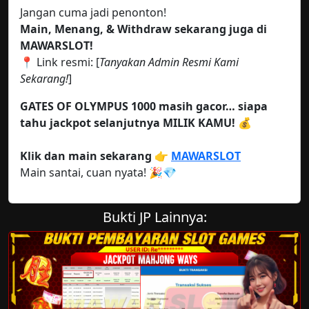
Jangan cuma jadi penonton!
Main, Menang, & Withdraw sekarang juga di
MAWARSLOT!
📍 Link resmi: [
Tanyakan Admin Resmi Kami
Sekarang!
]
GATES OF OLYMPUS 1000 masih gacor… siapa
tahu jackpot selanjutnya MILIK KAMU! 💰
Klik dan main sekarang 👉
MAWARSLOT
Main santai, cuan nyata! 🎉💎
Bukti JP Lainnya: