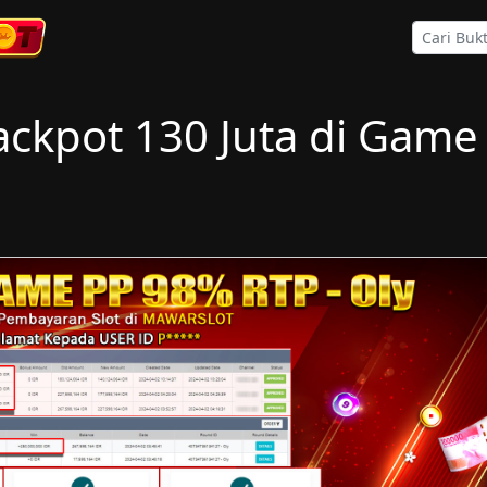
ackpot 130 Juta di Game