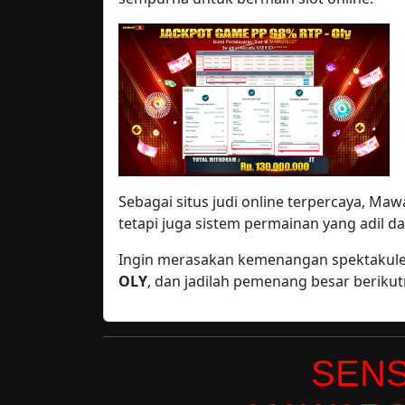
Sebagai situs judi online terpercaya, Ma
tetapi juga sistem permainan yang adil d
Ingin merasakan kemenangan spektakuler 
OLY
, dan jadilah pemenang besar berik
SENS