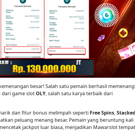
kemenangan besar! Salah satu pemain berhasil memenan
h
dari game slot
OLY
, salah satu karya terbaik dari
arik dan fitur bonus melimpah seperti
Free Spins
,
Stacke
tkan peluang menang besar. Pemain yang beruntung kali 
mencetak jackpot luar biasa, menjadikan Mawarslot tempa