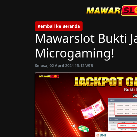
Kembali ke Beranda
Mawarslot Bukti J
Microgaming!
Selasa, 02 April 2024 15:12 WIB