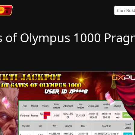
s of Olympus 1000 Pragm