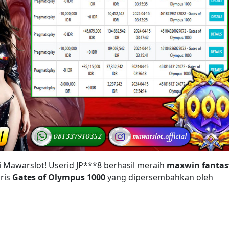
 Mawarslot! Userid JP***8 berhasil meraih
maxwin fantas
aris
Gates of Olympus 1000
yang dipersembahkan oleh