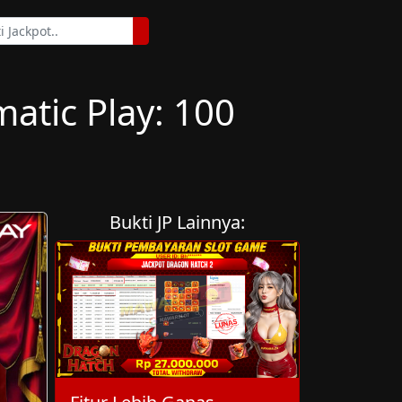
atic Play: 100
Bukti JP Lainnya: