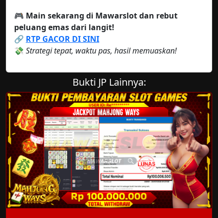
🎮
Main sekarang di Mawarslot dan rebut
peluang emas dari langit!
🔗
RTP GACOR DI SINI
💸
Strategi tepat, waktu pas, hasil memuaskan!
Bukti JP Lainnya: