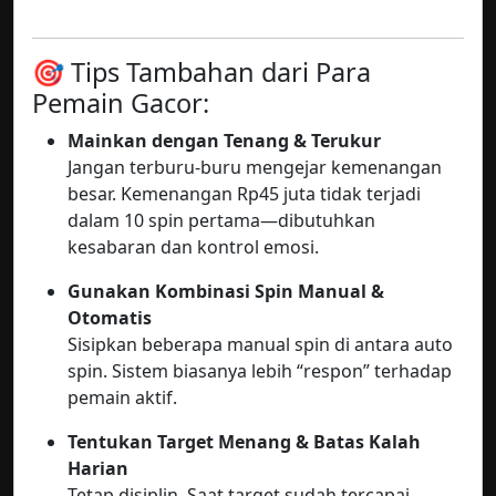
🎯 Tips Tambahan dari Para
Pemain Gacor:
Mainkan dengan Tenang & Terukur
Jangan terburu-buru mengejar kemenangan
besar. Kemenangan Rp45 juta tidak terjadi
dalam 10 spin pertama—dibutuhkan
kesabaran dan kontrol emosi.
Gunakan Kombinasi Spin Manual &
Otomatis
Sisipkan beberapa manual spin di antara auto
spin. Sistem biasanya lebih “respon” terhadap
pemain aktif.
Tentukan Target Menang & Batas Kalah
Harian
Tetap disiplin. Saat target sudah tercapai,