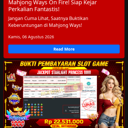
Mahjong Ways On Fire! Siap Kejar
Perkalian Fantastis!
Jangan Cuma Lihat, Saatnya Buktikan
Keberuntungan di Mahjong Ways!
Kamis, 06 Agustus 2026
Read More