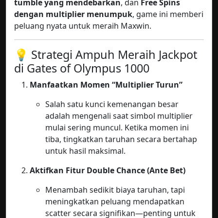
tumble yang mendebarkan
, dan
Free Spins
dengan multiplier menumpuk
, game ini memberi
peluang nyata untuk meraih Maxwin.
💡 Strategi Ampuh Meraih Jackpot
di Gates of Olympus 1000
Manfaatkan Momen “Multiplier Turun”
Salah satu kunci kemenangan besar
adalah mengenali saat simbol multiplier
mulai sering muncul. Ketika momen ini
tiba, tingkatkan taruhan secara bertahap
untuk hasil maksimal.
Aktifkan Fitur Double Chance (Ante Bet)
Menambah sedikit biaya taruhan, tapi
meningkatkan peluang mendapatkan
scatter secara signifikan—penting untuk