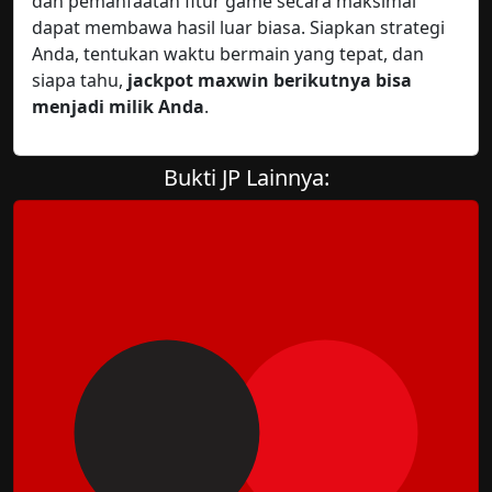
dan pemanfaatan fitur game secara maksimal
dapat membawa hasil luar biasa. Siapkan strategi
Anda, tentukan waktu bermain yang tepat, dan
siapa tahu,
jackpot maxwin berikutnya bisa
menjadi milik Anda
.
Bukti JP Lainnya: