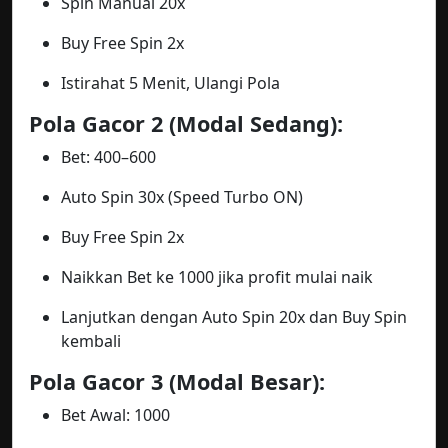
Spin Manual 20x
Buy Free Spin 2x
Istirahat 5 Menit, Ulangi Pola
Pola Gacor 2 (Modal Sedang):
Bet: 400–600
Auto Spin 30x (Speed Turbo ON)
Buy Free Spin 2x
Naikkan Bet ke 1000 jika profit mulai naik
Lanjutkan dengan Auto Spin 20x dan Buy Spin
kembali
Pola Gacor 3 (Modal Besar):
Bet Awal: 1000