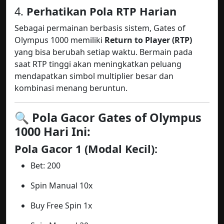
4.
Perhatikan Pola RTP Harian
Sebagai permainan berbasis sistem, Gates of
Olympus 1000 memiliki
Return to Player (RTP)
yang bisa berubah setiap waktu. Bermain pada
saat RTP tinggi akan meningkatkan peluang
mendapatkan simbol multiplier besar dan
kombinasi menang beruntun.
🔍
Pola Gacor Gates of Olympus
1000 Hari Ini:
Pola Gacor 1 (Modal Kecil):
Bet: 200
Spin Manual 10x
Buy Free Spin 1x