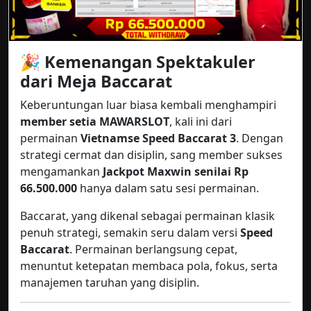
🎉
Kemenangan Spektakuler
dari Meja Baccarat
Keberuntungan luar biasa kembali menghampiri
member setia MAWARSLOT
, kali ini dari
permainan
Vietnamse Speed Baccarat 3
. Dengan
strategi cermat dan disiplin, sang member sukses
mengamankan
Jackpot Maxwin senilai Rp
66.500.000
hanya dalam satu sesi permainan.
Baccarat, yang dikenal sebagai permainan klasik
penuh strategi, semakin seru dalam versi
Speed
Baccarat
. Permainan berlangsung cepat,
menuntut ketepatan membaca pola, fokus, serta
manajemen taruhan yang disiplin.