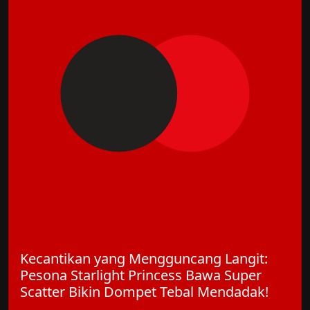
Kecantikan yang Mengguncang Langit:
Pesona Starlight Princess Bawa Super
Scatter Bikin Dompet Tebal Mendadak!