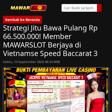
Kembali ke Beranda
Strategi Jitu Bawa Pulang Rp
66.500.000! Member
MAWARSLOT Berjaya di
Vietnamse Speed Baccarat 3
Sabtu, 13 September 2025 08:24 WIB