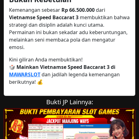
Kemenangan sebesar
Rp 66.500.000
dari
Vietnamse Speed Baccarat 3
membuktikan bahwa
strategi dan disiplin adalah kunci utama.
Permainan ini bukan sekadar adu keberuntungan,
melainkan seni membaca pola dan mengatur
emosi.
Kini giliran Anda membuktikan!
🎲
Mainkan Vietnamse Speed Baccarat 3 di
MAWARSLOT
dan jadilah legenda kemenangan
berikutnya! 💰
Bukti JP Lainnya: