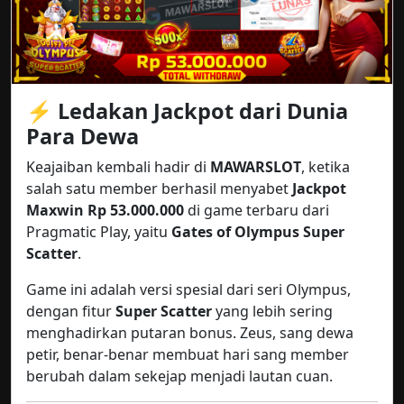
⚡
Ledakan Jackpot dari Dunia
Para Dewa
Keajaiban kembali hadir di
MAWARSLOT
, ketika
salah satu member berhasil menyabet
Jackpot
Maxwin Rp 53.000.000
di game terbaru dari
Pragmatic Play, yaitu
Gates of Olympus Super
Scatter
.
Game ini adalah versi spesial dari seri Olympus,
dengan fitur
Super Scatter
yang lebih sering
menghadirkan putaran bonus. Zeus, sang dewa
petir, benar-benar membuat hari sang member
berubah dalam sekejap menjadi lautan cuan.