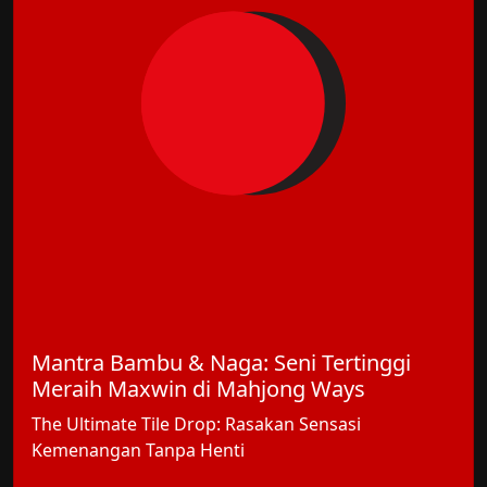
Mantra Bambu & Naga: Seni Tertinggi
Meraih Maxwin di Mahjong Ways
The Ultimate Tile Drop: Rasakan Sensasi
Kemenangan Tanpa Henti